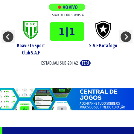
AO VIVO
ESTÁDIO
CT DO BOAVISTA
1 | 1
Boavista Sport
S.A.F Botafogo
Club S.A.F
ESTADUAL
|
SUB-20
|
A2
FERJ