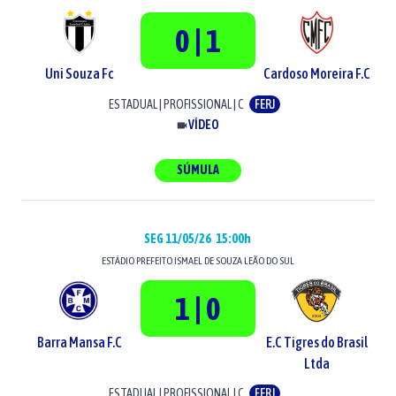
0 | 1
Uni Souza Fc
Cardoso Moreira F.C
ESTADUAL
|
PROFISSIONAL
|
C
FERJ
VÍDEO
SÚMULA
SEG 11/05/26
15:00h
ESTÁDIO
PREFEITO ISMAEL DE SOUZA LEÃO DO SUL
1 | 0
Barra Mansa F.C
E.C Tigres do Brasil
Ltda
ESTADUAL
|
PROFISSIONAL
|
C
FERJ