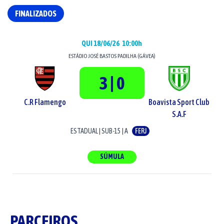
FINALIZADOS
QUI 18/06/26
10:00h
ESTÁDIO
JOSÉ BASTOS PADILHA (GÁVEA)
3 | 0
C.R Flamengo
Boavista Sport Club
S.A.F
ESTADUAL
|
SUB-15
|
A
FERJ
SÚMULA
PARCEIROS