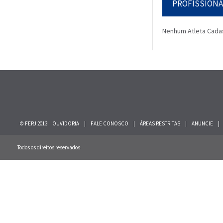
PROFISSIONA
Nenhum Atleta Cada
© FERJ 2013
OUVIDORIA
|
FALE CONOSCO
|
ÁREAS RESTRITAS
|
ANUNCIE
|
Todos os direitos reservados