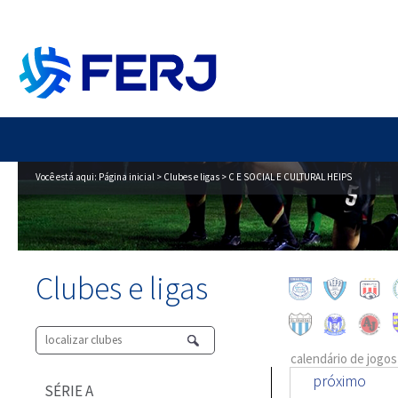
Você está aqui:
Página inicial
>
Clubes e ligas
> C E SOCIAL E CULTURAL HEIPS
Clubes e ligas
calendário de jogos
próximo
SÉRIE A