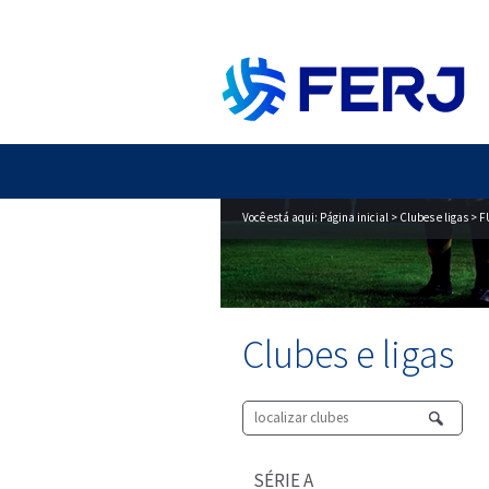
Você está aqui:
Página inicial
>
Clubes e ligas
> F
Clubes e ligas
SÉRIE A