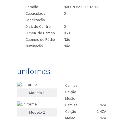
Estádio
NÃO POSSUI ESTÁDIO
Capacidade
0
Localização
Dist. do Centro
0
Dimen. do Campo
0 x 0
Cabines de Rádio
Não
Iluminação
Não
uniformes
Camisa
Calção
Modelo 1
Meião
Camisa
CINZA
Calção
CINZA
Modelo 2
Meião
CINZA