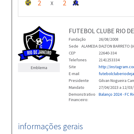
2
2
X
FUTEBOL CLUBE RIO DE
Fundação
26/08/2008
Sede
ALAMEDA DALTON BARRETO (IA 
CEP
22640-334
Telefones
2141253334
Site
http://instagram.co
Emblema
E-mail
futebolcluberiode
Presidente
Gilvan Nogueira C
Mandato
27/04/2023 a 12/03
Demonstrativo
Balanço 2024 - FC R
Financeiro:
informações gerais