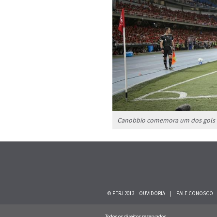
Canobbio comemora um dos gols da
© FERJ 2013
OUVIDORIA
|
FALE CONOSCO
Todos os direitos reservados