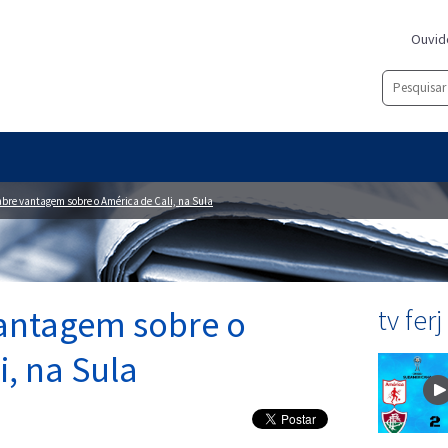
Ouvid
 abre vantagem sobre o América de Cali, na Sula
vantagem sobre o
tv ferj
i, na Sula