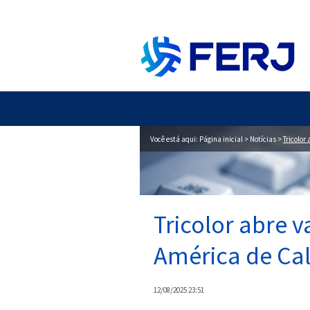
Você está aqui:
Página inicial
>
Notícias
>
Tricolor
Tricolor abre 
América de Cal
12/08/2025 23:51