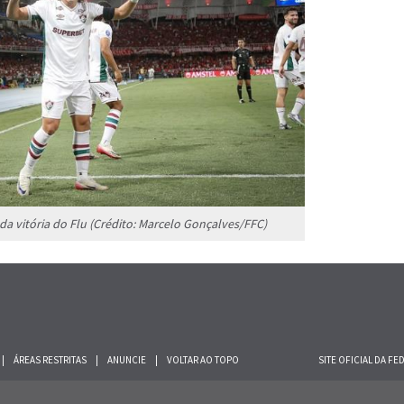
 vitória do Flu (Crédito: Marcelo Gonçalves/FFC)
|
ÁREAS RESTRITAS
|
ANUNCIE
|
VOLTAR AO TOPO
SITE OFICIAL DA F