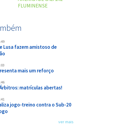
FLUMINENSE
também
:49
e Lusa fazem amistoso de
ão
:03
resenta mais um reforço
:46
Árbitros: matrículas abertas!
:41
aliza jogo-treino contra o Sub-20
ogo
ver mais