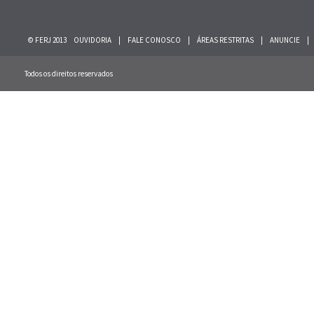
© FERJ 2013
OUVIDORIA
|
FALE CONOSCO
|
ÁREAS RESTRITAS
|
ANUNCIE
|
Todos os direitos reservados