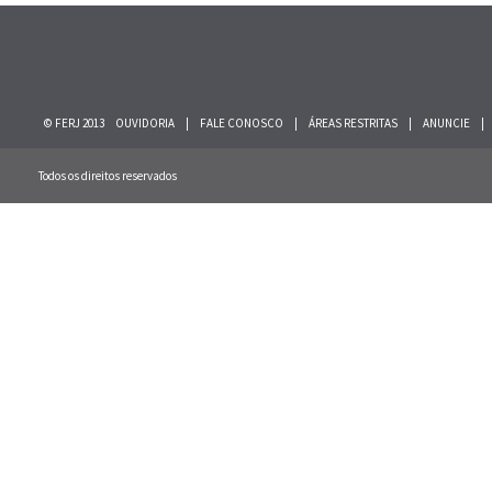
© FERJ 2013
OUVIDORIA
|
FALE CONOSCO
|
ÁREAS RESTRITAS
|
ANUNCIE
|
Todos os direitos reservados