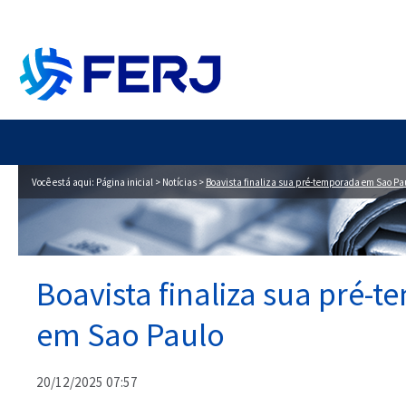
Você está aqui:
Página inicial
>
Notícias
>
Boavista finaliza sua pré-temporada em Sao Pa
Boavista finaliza sua pré-
em Sao Paulo
20/12/2025 07:57