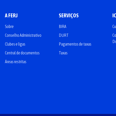
A FERJ
SERVIÇOS
I
Sobre
BIRA
Cu
Conselho Administrativo
DURT
Co
D
Clubes e ligas
Pagamentos de taxas
Central de documentos
Taxas
Áreas restritas