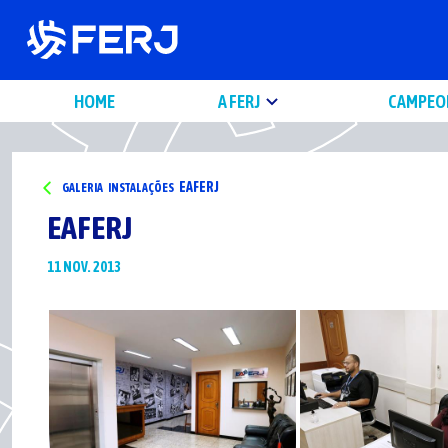
HOME
A FERJ
CAMPEO
EAFERJ
GALERIA
INSTALAÇÕES
EAFERJ
11 NOV. 2013