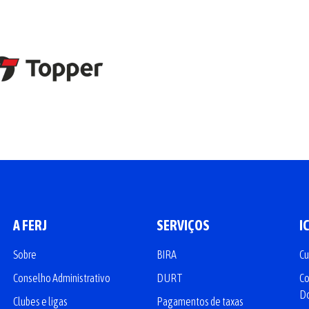
A FERJ
SERVIÇOS
I
Sobre
BIRA
Cu
Conselho Administrativo
DURT
Co
D
Clubes e ligas
Pagamentos de taxas