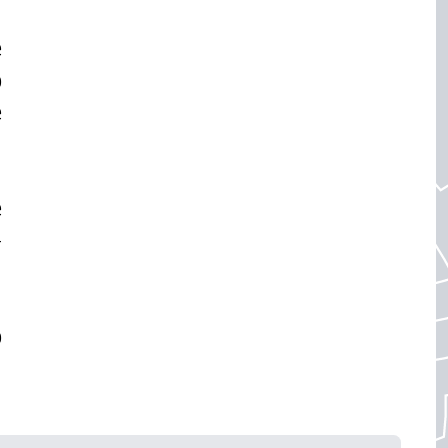
e
o
e
e
-
o