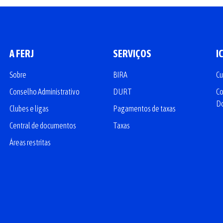
A FERJ
SERVIÇOS
I
Sobre
BIRA
Cu
Conselho Administrativo
DURT
Co
D
Clubes e ligas
Pagamentos de taxas
Central de documentos
Taxas
Áreas restritas