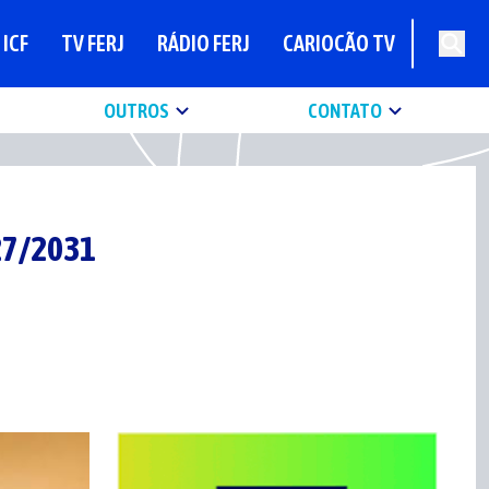
ICF
TV FERJ
RÁDIO FERJ
CARIOCÃO TV
OUTROS
CONTATO
27/2031