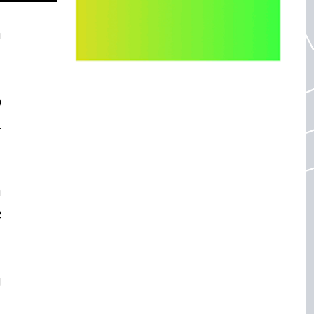
á
o
l
a
e
u