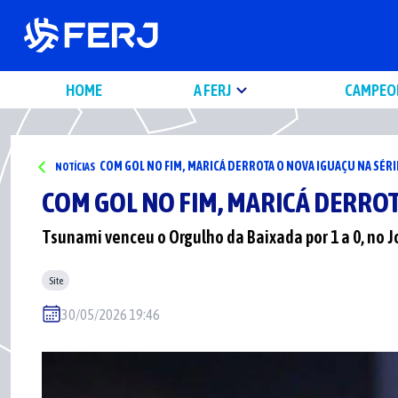
HOME
A FERJ
CAMPEO
COM GOL NO FIM, MARICÁ DERROTA O NOVA IGUAÇU NA SÉRI
NOTÍCIAS
COM GOL NO FIM, MARICÁ DERROT
Tsunami venceu o Orgulho da Baixada por 1 a 0, no 
Site
30/05/2026 19:46