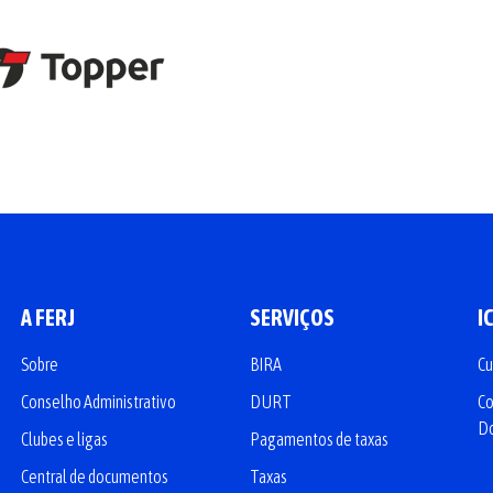
A FERJ
SERVIÇOS
I
Sobre
BIRA
Cu
Conselho Administrativo
DURT
Co
D
Clubes e ligas
Pagamentos de taxas
Central de documentos
Taxas