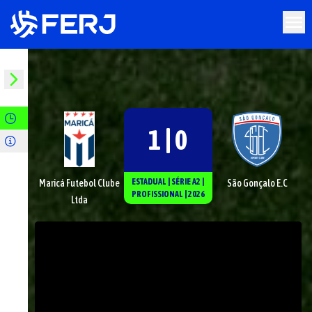
1 | 0
ESTADUAL
|
SÉRIE
A2
|
Maricá Futebol Clube
São Gonçalo E.C
PROFISSIONAL
|
2026
Ltda