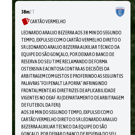
38m
2T
CARTÃO VERMELHO
LEONARDO ARAUJO BEZERRA AOS 38 MIN DO SEGUNDO
TEMPO, EXPULSEI COM O CARTÃO VERMELHO DIRETO O
SR LEONARDO ARAUJO BEZERRA AUXILIAR TÉCNICO DA
EQUIPE DO SÃO GONÇALO, POR DEIXAR O BANCO DE
RESERVA DO SEU TIME RECLAMANDO DE FORMA
OSTENSIVA E ACINTOSA CONTRA AS DECISÕES DA
ARBITRAGEM COM GESTOS E PROFERINDO AS SEGUINTES
PALAVRAS `´FOI PENALT LA PORRA´´ INFRINGINDO
FRONTALMENTE AS DIRETRIZES DE APLICABILIDADE
VIGENTES NO DEAF-RJ (DEPARTAMENTO DE ARBITRAGEM
DE FUTEBOL DA FERJ)
AOS 38 MIN DO SEGUNDO TEMPO, EXPULSEI COM O
CARTÃO VERMELHO DIRETO O SR LEONARDO ARAUJO
BEZERRA AUXILIAR TÉCNICO DA EQUIPE DO SÃO
GONÇALO, POR DEIXAR O BANCO DE RESERVA DO SEU