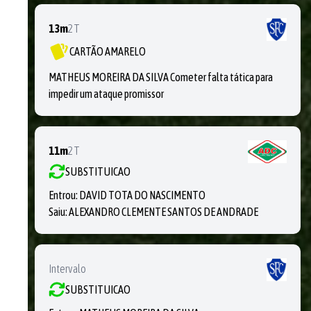
13m
2T
CARTÃO AMARELO
MATHEUS MOREIRA DA SILVA Cometer falta tática para
impedir um ataque promissor
11m
2T
SUBSTITUICAO
Entrou:
DAVID TOTA DO NASCIMENTO
Saiu:
ALEXANDRO CLEMENTE SANTOS DE ANDRADE
Intervalo
SUBSTITUICAO