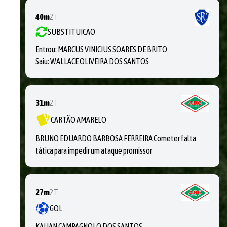
40m
2T
SUBSTITUICAO
Entrou:
MARCUS VINICIUS SOARES DE BRITO
Saiu:
WALLACE OLIVEIRA DOS SANTOS
31m
2T
CARTÃO AMARELO
BRUNO EDUARDO BARBOSA FERREIRA Cometer falta
tática para impedir um ataque promissor
27m
2T
GOL
KAUAN CAMPAGNOLO DOS SANTOS