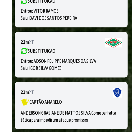
SUBSTITUICAO
Entrou:
VITOR RAMOS
Saiu:
DAVI DOS SANTOS PEREIRA
22m
2T
SUBSTITUICAO
Entrou:
ADSON FELIPPE MARQUES DA SILVA
Saiu:
IGOR SILVA GOMES
21m
2T
CARTÃO AMARELO
ANDERSON GRASIANE DE MATTOS SILVA Cometer falta
tática para impedir um ataque promissor