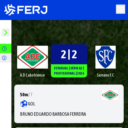
2 | 2
ESTADUAL
|
SÉRIE
A2
|
PROFISSIONAL
|
2026
A.D Cabofriense
Serrano F.C
50m
2T
GOL
BRUNO EDUARDO BARBOSA FERREIRA