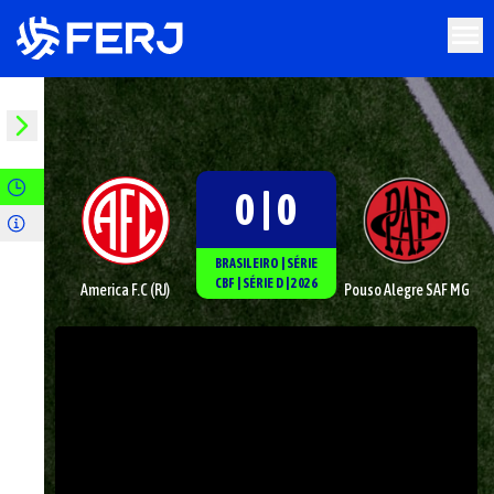
0 | 0
BRASILEIRO
|
SÉRIE
CBF
|
SÉRIE D
|
2026
America F.C (RJ)
Pouso Alegre SAF MG