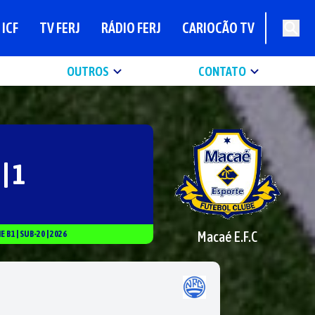
ICF
TV FERJ
RÁDIO FERJ
CARIOCÃO TV
OUTROS
CONTATO
 | 1
Macaé E.F.C
IE
B1
|
SUB-20
|
2026