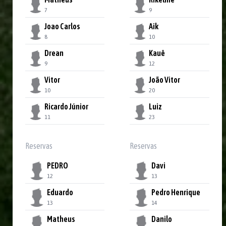
7
9
Joao Carlos
Aik
8
10
Drean
Kauê
9
12
Vitor
João Vitor
10
20
Ricardo Júnior
Luiz
11
23
Reservas
Reservas
PEDRO
Davi
12
13
Eduardo
Pedro Henrique
13
14
Matheus
Danilo