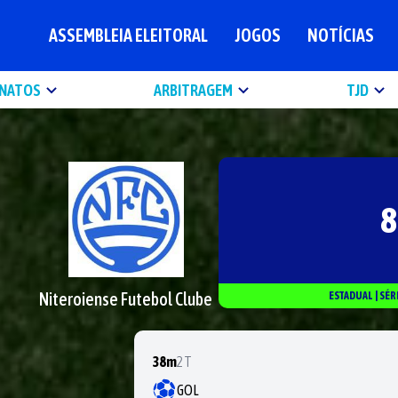
ASSEMBLEIA ELEITORAL
JOGOS
NOTÍCIAS
NATOS
ARBITRAGEM
TJD
8
Niteroiense Futebol Clube
ESTADUAL
|
SÉR
38m
2T
GOL