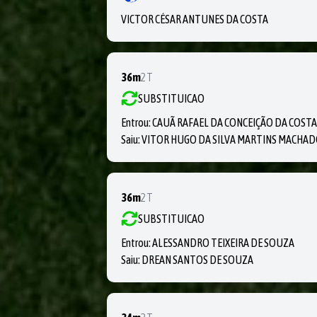
VICTOR CÉSAR ANTUNES DA COSTA
36m
2T
SUBSTITUICAO
Entrou:
CAUÃ RAFAEL DA CONCEIÇÃO DA COST
Saiu:
VITOR HUGO DA SILVA MARTINS MACHA
36m
2T
SUBSTITUICAO
Entrou:
ALESSANDRO TEIXEIRA DE SOUZA
Saiu:
DREAN SANTOS DE SOUZA