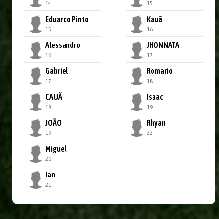
14
15
Eduardo Pinto
Kauã
15
16
Alessandro
JHONNATA
16
17
Gabriel
Romario
17
18
CAUÃ
Isaac
18
19
JOÃO
Rhyan
19
22
Miguel
20
Ian
21