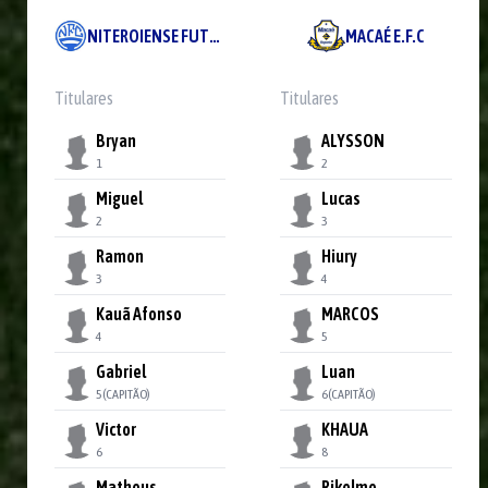
NITEROIENSE FUTEBOL CLUBE
MACAÉ E.F.C
Titulares
Titulares
Bryan
ALYSSON
1
2
Miguel
Lucas
2
3
Ramon
Hiury
3
4
Kauã Afonso
MARCOS
4
5
Gabriel
Luan
5
(CAPITÃO)
6
(CAPITÃO)
Victor
KHAUA
6
8
Matheus
Rikelme