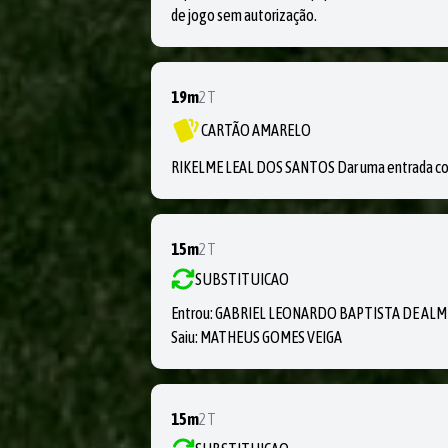
de jogo sem autorização.
19m
2T
CARTÃO AMARELO
RIKELME LEAL DOS SANTOS Dar uma entrada con
15m
2T
SUBSTITUICAO
Entrou:
GABRIEL LEONARDO BAPTISTA DE ALM
Saiu:
MATHEUS GOMES VEIGA
15m
2T