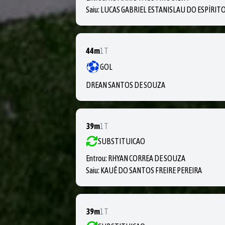
Saiu:
LUCAS GABRIEL ESTANISLAU DO ESPÍRIT
44m
1T
GOL
DREAN SANTOS DE SOUZA
39m
1T
SUBSTITUICAO
Entrou:
RHYAN CORREA DE SOUZA
Saiu:
KAUÊ DO SANTOS FREIRE PEREIRA
39m
1T