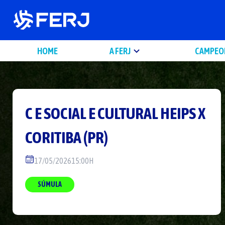
HOME
A FERJ
CAMPEO
C E SOCIAL E CULTURAL HEIPS
X
CORITIBA (PR)
17/05/2026
15:00H
SÚMULA