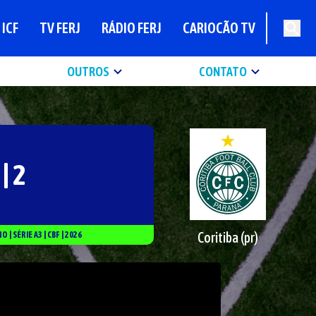
ICF
TV FERJ
RÁDIO FERJ
CARIOCÃO TV
OUTROS
CONTATO
 | 2
Coritiba (pr)
NO
|
SÉRIE
A3
|
CBF
|
2026