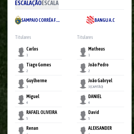
ESCALAÇÃO
ESCALA
SAMPAIO CORRÊA F.E LTDA
BANGU A.C
Titulares
Titulares
Carlos
Matheus
1
1
Tiago Gomes
João Pedro
2
2
Guylherme
João Gabryel
3
3
(CAPITÃO)
Miguel
DANIEL
4
4
RAFAEL OLIVEIRA
David
5
5
Renan
ALEXSANDER