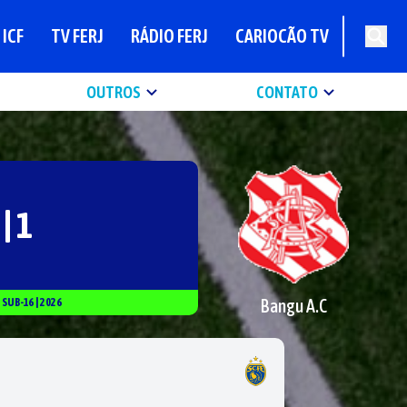
ICF
TV FERJ
RÁDIO FERJ
CARIOCÃO TV
OUTROS
CONTATO
 | 1
Bangu A.C
|
SUB-16
|
2026