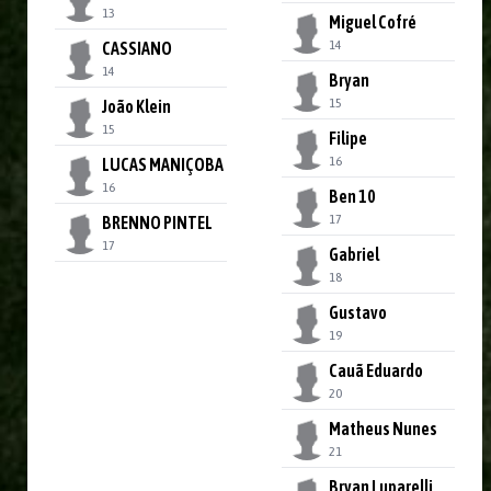
13
Miguel Cofré
14
CASSIANO
14
Bryan
15
João Klein
15
Filipe
16
LUCAS MANIÇOBA
16
Ben 10
17
BRENNO PINTEL
17
Gabriel
18
Gustavo
19
Cauã Eduardo
20
Matheus Nunes
21
Bryan Luparelli