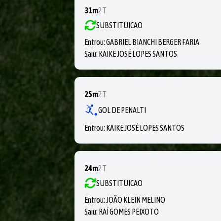
31m
2T
SUBSTITUICAO
Entrou:
GABRIEL BIANCHI BERGER FARIA
Saiu:
KAIKE JOSÉ LOPES SANTOS
25m
2T
GOL DE PENALTI
Entrou:
KAIKE JOSÉ LOPES SANTOS
24m
2T
SUBSTITUICAO
Entrou:
JOÃO KLEIN MELINO
Saiu:
RAÍ GOMES PEIXOTO