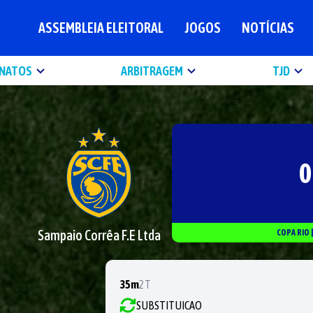
ASSEMBLEIA ELEITORAL
JOGOS
NOTÍCIAS
NATOS
ARBITRAGEM
TJD
0
Sampaio Corrêa F.E Ltda
COPA RIO
35m
2T
SUBSTITUICAO