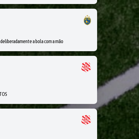
eliberadamente a bola com a mão
NTOS