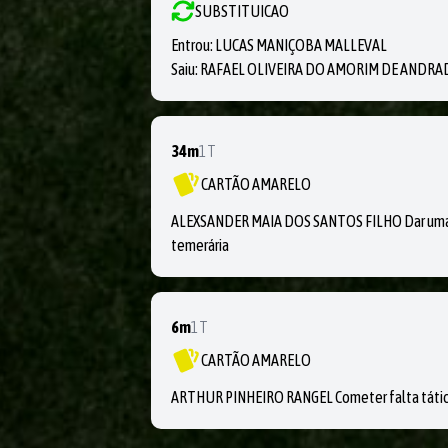
SUBSTITUICAO
Entrou:
LUCAS MANIÇOBA MALLEVAL
Saiu:
RAFAEL OLIVEIRA DO AMORIM DE ANDRA
34m
1T
CARTÃO AMARELO
ALEXSANDER MAIA DOS SANTOS FILHO Dar uma e
temerária
6m
1T
CARTÃO AMARELO
ARTHUR PINHEIRO RANGEL Cometer falta tática