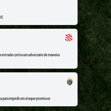
DE
ntrada contra um adversário de maneira
 para impedir um ataque promissor