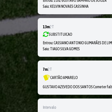
Entrou:
LUIZ GUSTAVO SAMPAIO DE SOUZA
Saiu:
KELVIN NOVAES CASSINHA
13m
2T
SUBSTITUICAO
Entrou:
CASSIANO ANTONIO GUMARÃES DE LI
Saiu:
TIAGO SILVA GOMES
7m
2T
CARTÃO AMARELO
GUSTAVO AZEVEDO DOS SANTOS Cometer falta t
Intervalo