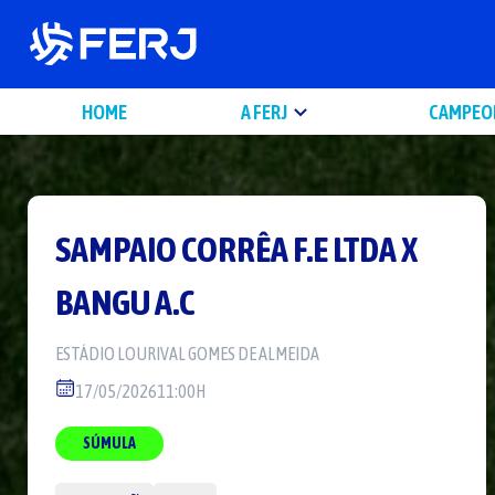
HOME
A FERJ
CAMPEO
SAMPAIO CORRÊA F.E LTDA
X
BANGU A.C
ESTÁDIO
LOURIVAL GOMES DE ALMEIDA
17/05/2026
11:00H
SÚMULA