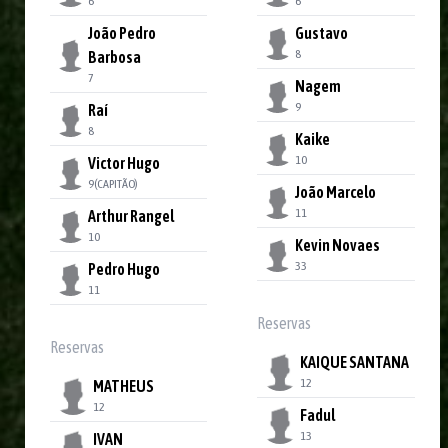
6
6
João Pedro
Gustavo
8
Barbosa
7
Nagem
9
Raí
8
Kaike
10
Victor Hugo
9
(CAPITÃO)
João Marcelo
11
Arthur Rangel
10
Kevin Novaes
33
Pedro Hugo
11
Reservas
Reservas
KAIQUE SANTANA
12
MATHEUS
12
Fadul
13
IVAN