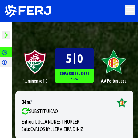
5 | 0
COPA RIO
|
SUB-16
|
2026
Fluminense F.C
A.A Portuguesa
34m
2T
SUBSTITUICAO
Entrou:
LUCCA NUNES THURLER
Saiu:
CARLOS RYLLER VIEIRA DINIZ