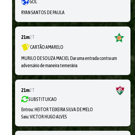
GOL
RYAN SANTOS DE PAULA
21m
2T
CARTÃO AMARELO
MURILO DE SOUZA MACIEL Dar uma entrada contra um
adversário de maneira temerária
21m
2T
SUBSTITUICAO
Entrou:
HEITOR TEIXEIRA SILVA DE MELO
Saiu:
VICTOR HUGO ALVES