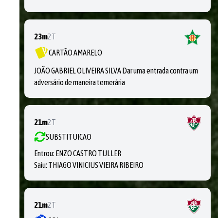
23m
2T
CARTÃO AMARELO
JOÃO GABRIEL OLIVEIRA SILVA Dar uma entrada contra um
adversário de maneira temerária
21m
2T
SUBSTITUICAO
Entrou:
ENZO CASTRO TULLER
Saiu:
THIAGO VINICIUS VIEIRA RIBEIRO
21m
2T