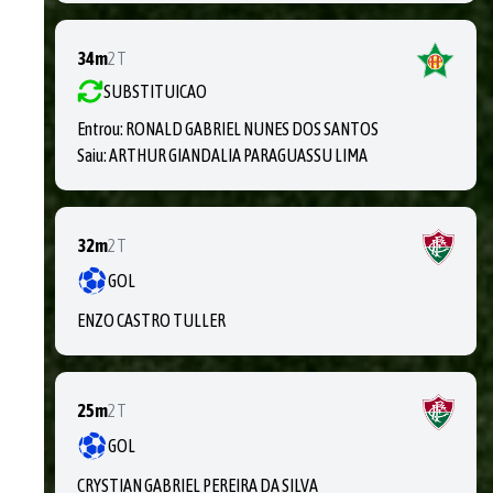
34m
2T
SUBSTITUICAO
Entrou:
RONALD GABRIEL NUNES DOS SANTOS
Saiu:
ARTHUR GIANDALIA PARAGUASSU LIMA
32m
2T
GOL
ENZO CASTRO TULLER
25m
2T
GOL
CRYSTIAN GABRIEL PEREIRA DA SILVA