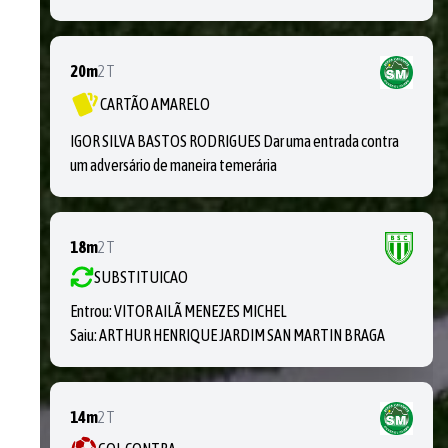
20m
2T
CARTÃO AMARELO
IGOR SILVA BASTOS RODRIGUES Dar uma entrada contra
um adversário de maneira temerária
18m
2T
SUBSTITUICAO
Entrou:
VITOR AILÃ MENEZES MICHEL
Saiu:
ARTHUR HENRIQUE JARDIM SAN MARTIN BRAGA
14m
2T