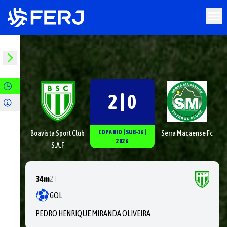
2 | 0
COPA RIO
|
SUB-16
|
Boavista Sport Club
Serra Macaense Fc
2026
S.A.F
34m
2T
GOL
PEDRO HENRIQUE MIRANDA OLIVEIRA