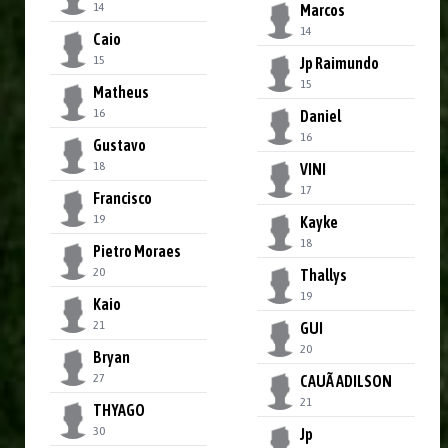
14
Marcos
14
Caio
15
Jp Raimundo
15
Matheus
16
Daniel
16
Gustavo
18
VINI
17
Francisco
19
Kayke
18
Pietro Moraes
20
Thallys
19
Kaio
21
GUI
20
Bryan
27
CAUÃ ADILSON
21
THYAGO
30
Jp