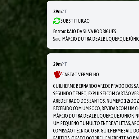
39m
2T
SUBSTITUICAO
Entrou:
KAIO DA SILVA RODRIGUES
Saiu:
MÁRCIO DUTRA DE ALBUQUERQUE JÚNI
39m
2T
CARTÃO VERMELHO
GUILHERME BERNARDO AREDE PRADO DOS SA
SEGUNDO TEMPO, EXPULSEI COM CARTÃO VER
AREDE PRADO DOS SANTOS, NUMERO 12(DOZE
RECEBIDO COM UM SOCO, REVIDAR COM UM CHU
MÁRCIO DUTRA DE ALBUQUERQUE JUNIOR, N
UM PEQUENO TUMULTO ENTRE ATLETAS, APÓS
COMISSÃO TÉCNICA, O SR. GUILHERME SAIU 
PARTIDA. O FATO OCORREU EM FRENTE AO BA