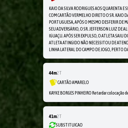
KAIO DA SILVA RODRIGUES AOS QUARENTA E 
COM CARTÃO VERMELHO DIRETO O SR. KAIO D
PORTUGUESA, APÓS O MESMO DESFERIR DE M
SEU ADVERSÁRIO, O SR. JEFFERSON LUIZ DE 
IGUAÇU. APÓS SER EXPULSO, O ATLETA SAIU 
ATLETA ATINGIDO NÃO NECESSITOU DE ATEN
LINHA LATERAL DO CAMPO DE JOGO, PERTO D
44m
2T
CARTÃO AMARELO
KAYKE BORGES PINHEIRO Retardar colocação de
41m
2T
SUBSTITUICAO