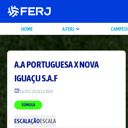
HOME
A FERJ
CAMPEO
A.A PORTUGUESA
X
NOVA
IGUAÇU S.A.F
16/05/2026
11:00H
SÚMULA
ESCALAÇÃO
ESCALA