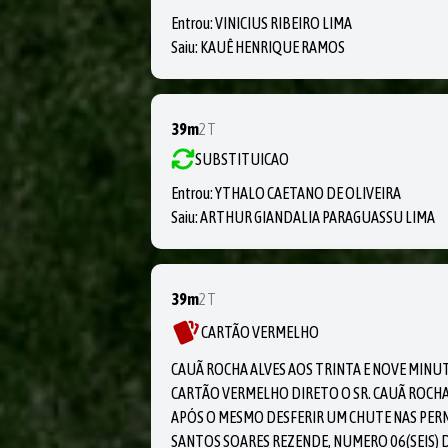
Entrou:
VINICIUS RIBEIRO LIMA
Saiu:
KAUÊ HENRIQUE RAMOS
39m
2T
SUBSTITUICAO
Entrou:
YTHALO CAETANO DE OLIVEIRA
Saiu:
ARTHUR GIANDALIA PARAGUASSU LIMA
39m
2T
CARTÃO VERMELHO
CAUÃ ROCHA ALVES AOS TRINTA E NOVE MIN
CARTÃO VERMELHO DIRETO O SR. CAUÃ ROCHA
APÓS O MESMO DESFERIR UM CHUTE NAS PERN
SANTOS SOARES REZENDE, NUMERO 06(SEIS) D