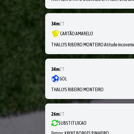
34m
2T
CARTÃO AMARELO
THALLYS RIBEIRO MONTEIRO Atitude incoveni
34m
2T
GOL
THALLYS RIBEIRO MONTEIRO
26m
2T
SUBSTITUICAO
Entrou:
KAYKE BORGES PINHEIRO