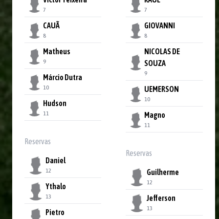
7
7
CAUÃ
GIOVANNI
8
8
Matheus
NICOLAS DE
9
SOUZA
9
Márcio Dutra
10
UEMERSON
10
Hudson
11
Magno
11
Reservas
Reservas
Daniel
12
Guilherme
12
Ythalo
13
Jefferson
13
Pietro