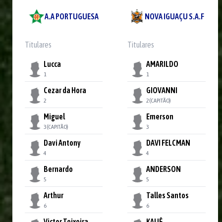
A.A PORTUGUESA
NOVA IGUAÇU S.A.F
Titulares
Titulares
Lucca
AMARILDO
1
1
Cezar da Hora
GIOVANNI
2
2
(CAPITÃO)
Miguel
Emerson
3
(CAPITÃO)
3
Davi Antony
DAVI FELCMAN
4
4
Bernardo
ANDERSON
5
5
Arthur
Talles Santos
6
6
Victor Teixeira
KAUÊ