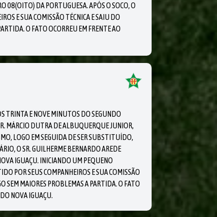
RO 08(OITO) DA PORTUGUESA. APÓS O SOCO, O
IROS E SUA COMISSÃO TÉCNICA E SAIU DO
PARTIDA. O FATO OCORREU EM FRENTE AO
S TRINTA E NOVE MINUTOS DO SEGUNDO
SR. MÁRCIO DUTRA DE ALBUQUERQUE JUNIOR,
MO, LOGO EM SEGUIDA DE SER SUBSTITUÍDO,
ÁRIO, O SR. GUILHERME BERNARDO AREDE
NOVA IGUAÇU. INICIANDO UM PEQUENO
TIDO POR SEUS COMPANHEIROS E SUA COMISSÃO
OGO SEM MAIORES PROBLEMAS A PARTIDA. O FATO
 DO NOVA IGUAÇU.