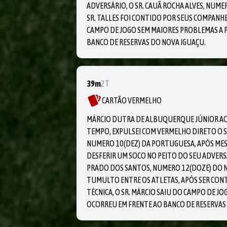
ADVERSÁRIO, O SR. CAUÃ ROCHA ALVES, NUME
SR. TALLES FOI CONTIDO POR SEUS COMPANHE
CAMPO DE JOGO SEM MAIORES PROBLEMAS A 
BANCO DE RESERVAS DO NOVA IGUAÇU.
39m
2T
CARTÃO VERMELHO
MÁRCIO DUTRA DE ALBUQUERQUE JÚNIOR AO
TEMPO, EXPULSEI COM VERMELHO DIRETO O 
NUMERO 10(DEZ) DA PORTUGUESA, APÓS MES
DESFERIR UM SOCO NO PEITO DO SEU ADVERS
PRADO DOS SANTOS, NUMERO 12(DOZE) DO 
TUMULTO ENTRE OS ATLETAS, APÓS SER CON
TÉCNICA, O SR. MÁRCIO SAIU DO CAMPO DE J
OCORREU EM FRENTE AO BANCO DE RESERVAS