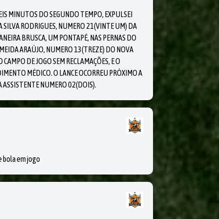
SEIS MINUTOS DO SEGUNDO TEMPO, EXPULSEI
A SILVA RODRIGUES, NUMERO 21(VINTE UM) DA
ANEIRA BRUSCA, UM PONTAPÉ, NAS PERNAS DO
ALMEIDA ARAÚJO, NUMERO 13(TREZE) DO NOVA
DO CAMPO DE JOGO SEM RECLAMAÇÕES, E O
DIMENTO MÉDICO. O LANCE OCORREU PRÓXIMO A
A ASSISTENTE NUMERO 02(DOIS).
 bola em jogo