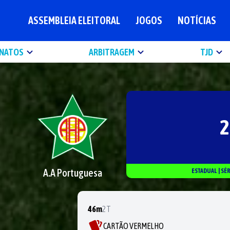
ASSEMBLEIA ELEITORAL
JOGOS
NOTÍCIAS
NATOS
ARBITRAGEM
TJD
2
A.A Portuguesa
ESTADUAL
|
SÉ
46m
2T
CARTÃO VERMELHO