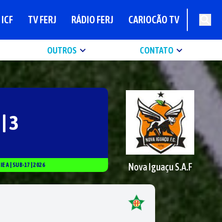
ICF
TV FERJ
RÁDIO FERJ
CARIOCÃO TV
OUTROS
CONTATO
 | 3
Nova Iguaçu S.A.F
RIE
A
|
SUB-17
|
2026