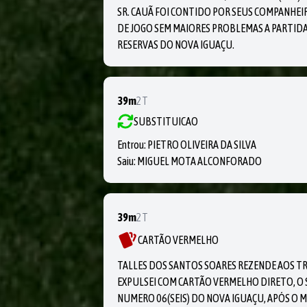
SR. CAUÃ FOI CONTIDO POR SEUS COMPANHEIR
DE JOGO SEM MAIORES PROBLEMAS A PARTIDA
RESERVAS DO NOVA IGUAÇU.
39m
2T
SUBSTITUICAO
Entrou:
PIETRO OLIVEIRA DA SILVA
Saiu:
MIGUEL MOTA ALCONFORADO
39m
2T
CARTÃO VERMELHO
TALLES DOS SANTOS SOARES REZENDE AOS T
EXPULSEI COM CARTÃO VERMELHO DIRETO, O 
NUMERO 06(SEIS) DO NOVA IGUAÇU, APÓS O 