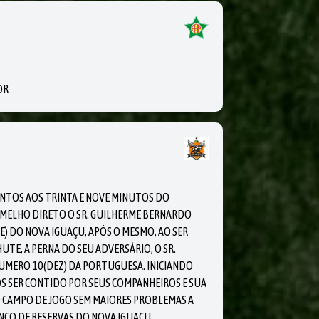
OR
NTOS AOS TRINTA E NOVE MINUTOS DO
MELHO DIRETO O SR. GUILHERME BERNARDO
) DO NOVA IGUAÇU, APÓS O MESMO, AO SER
TE, A PERNA DO SEU ADVERSÁRIO, O SR.
UMERO 10(DEZ) DA PORTUGUESA. INICIANDO
 SER CONTIDO POR SEUS COMPANHEIROS E SUA
DO CAMPO DE JOGO SEM MAIORES PROBLEMAS A
NCO DE RESERVAS DO NOVA IGUAÇU.