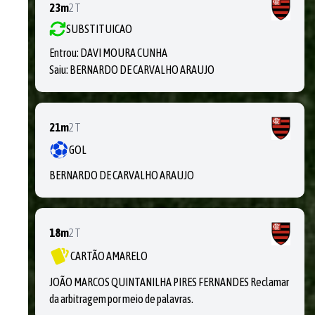
23m
2T
SUBSTITUICAO
Entrou:
DAVI MOURA CUNHA
Saiu:
BERNARDO DE CARVALHO ARAUJO
21m
2T
GOL
BERNARDO DE CARVALHO ARAUJO
18m
2T
CARTÃO AMARELO
JOÃO MARCOS QUINTANILHA PIRES FERNANDES Reclamar
da arbitragem por meio de palavras.