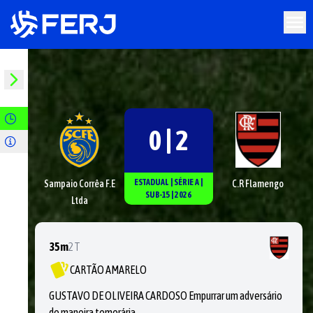
0 | 2
ESTADUAL
|
SÉRIE
A
|
Sampaio Corrêa F.E
C.R Flamengo
SUB-15
|
2026
Ltda
35m
2T
CARTÃO AMARELO
GUSTAVO DE OLIVEIRA CARDOSO Empurrar um adversário
de maneira temerária