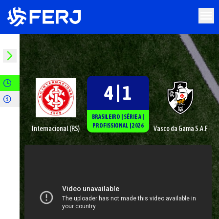
4 | 1
BRASILEIRO
|
SÉRIE
A
|
PROFISSIONAL
|
2026
Internacional (RS)
Vasco da Gama S.A.F