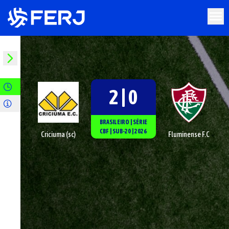
2 | 0
BRASILEIRO
|
SÉRIE
CBF
|
SUB-20
|
2026
Criciuma (sc)
Fluminense F.C