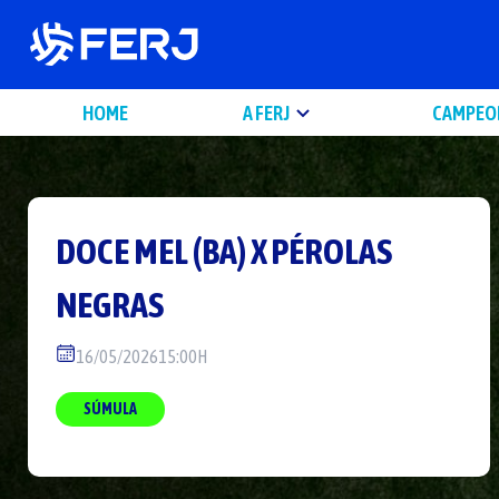
HOME
A FERJ
CAMPEO
DOCE MEL (BA)
X
PÉROLAS
NEGRAS
16/05/2026
15:00H
SÚMULA