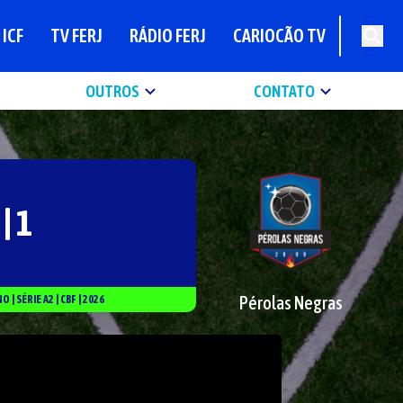
ICF
TV FERJ
RÁDIO FERJ
CARIOCÃO TV
OUTROS
CONTATO
 | 1
Pérolas Negras
NO
|
SÉRIE
A2
|
CBF
|
2026