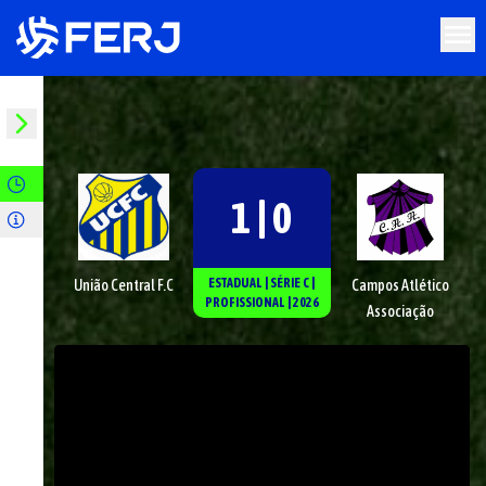
1 | 0
ESTADUAL
|
SÉRIE
C
|
União Central F.C
Campos Atlético
PROFISSIONAL
|
2026
Associação