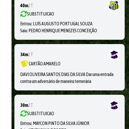
40m
2T
SUBSTITUICAO
Entrou:
LUÍS AUGUSTO PORTUGAL SOUZA
Saiu:
PEDRO HENRIQUE MENEZES CONCEIÇÃO
34m
2T
CARTÃO AMARELO
DAVI OLIVEIRA SANTOS DIAS DA SILVA Dar uma entrada
contra um adversário de maneira temerária
30m
2T
SUBSTITUICAO
Entrou:
MAYCON PINTO DA SILVA JÚNIOR