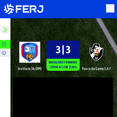
3 | 3
BRASILEIRO FEMININO
|
SÉRIE
A2
|
CBF
|
2026
Instituto 3b (AM)
Vasco da Gama S.A.F