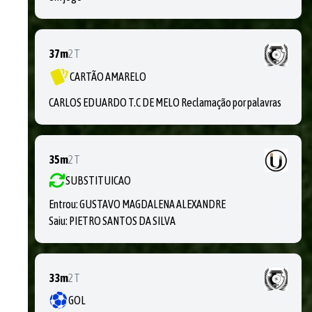
37m
2T
CARTÃO AMARELO
CARLOS EDUARDO T.C DE MELO Reclamação por palavras
35m
2T
SUBSTITUICAO
Entrou:
GUSTAVO MAGDALENA ALEXANDRE
Saiu:
PIETRO SANTOS DA SILVA
33m
2T
GOL