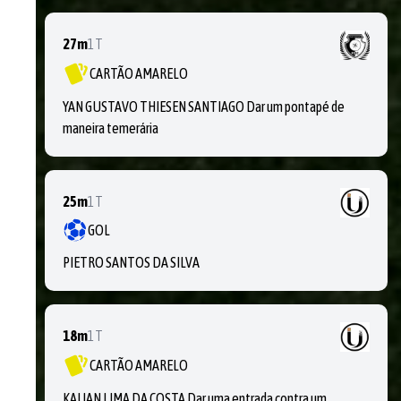
27m
1T
CARTÃO AMARELO
YAN GUSTAVO THIESEN SANTIAGO Dar um pontapé de
maneira temerária
25m
1T
GOL
PIETRO SANTOS DA SILVA
18m
1T
CARTÃO AMARELO
KAUAN LIMA DA COSTA Dar uma entrada contra um