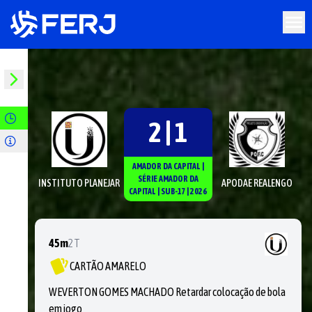
2 | 1
AMADOR DA CAPITAL
|
SÉRIE
AMADOR DA
INSTITUTO PLANEJAR
APODAE REALENGO
CAPITAL
|
SUB-17
|
2026
45m
2T
CARTÃO AMARELO
WEVERTON GOMES MACHADO Retardar colocação de bola
em jogo