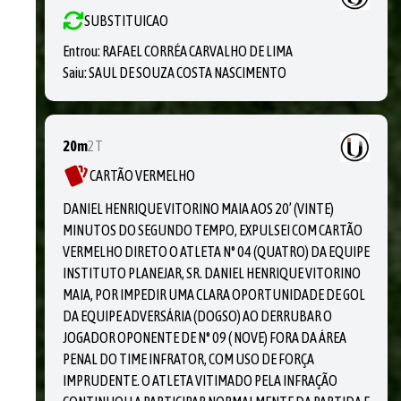
SUBSTITUICAO
Entrou:
RAFAEL CORRÉA CARVALHO DE LIMA
Saiu:
SAUL DE SOUZA COSTA NASCIMENTO
20m
2T
CARTÃO VERMELHO
DANIEL HENRIQUE VITORINO MAIA AOS 20’ (VINTE)
MINUTOS DO SEGUNDO TEMPO, EXPULSEI COM CARTÃO
VERMELHO DIRETO O ATLETA N° 04 (QUATRO) DA EQUIPE
INSTITUTO PLANEJAR, SR. DANIEL HENRIQUE VITORINO
MAIA, POR IMPEDIR UMA CLARA OPORTUNIDADE DE GOL
DA EQUIPE ADVERSÁRIA (DOGSO) AO DERRUBAR O
JOGADOR OPONENTE DE N° 09 ( NOVE) FORA DA ÁREA
PENAL DO TIME INFRATOR, COM USO DE FORÇA
IMPRUDENTE. O ATLETA VITIMADO PELA INFRAÇÃO