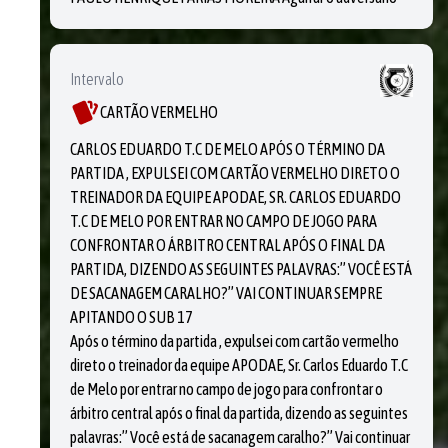
Intervalo
CARTÃO VERMELHO
CARLOS EDUARDO T.C DE MELO APÓS O TÉRMINO DA
PARTIDA , EXPULSEI COM CARTÃO VERMELHO DIRETO O
TREINADOR DA EQUIPE APODAE, SR. CARLOS EDUARDO
T.C DE MELO POR ENTRAR NO CAMPO DE JOGO PARA
CONFRONTAR O ÁRBITRO CENTRAL APÓS O FINAL DA
PARTIDA, DIZENDO AS SEGUINTES PALAVRAS:” VOCÊ ESTÁ
DE SACANAGEM CARALHO?” VAI CONTINUAR SEMPRE
APITANDO O SUB 17
Após o término da partida , expulsei com cartão vermelho
direto o treinador da equipe APODAE, Sr. Carlos Eduardo T.C
de Melo por entrar no campo de jogo para confrontar o
árbitro central após o final da partida, dizendo as seguintes
palavras:” Você está de sacanagem caralho?” Vai continuar