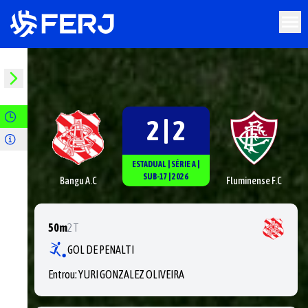
2 | 2
ESTADUAL
|
SÉRIE
A
|
SUB-17
|
2026
Bangu A.C
Fluminense F.C
50m
2T
GOL DE PENALTI
Entrou:
YURI GONZALEZ OLIVEIRA