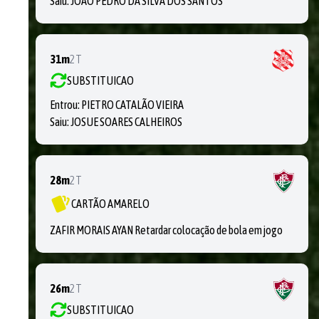
Saiu:
JOÃO PEDRO DA SILVA DOS SANTOS
31m
2T
SUBSTITUICAO
Entrou:
PIETRO CATALÃO VIEIRA
Saiu:
JOSUE SOARES CALHEIROS
28m
2T
CARTÃO AMARELO
ZAFIR MORAIS AYAN Retardar colocação de bola em jogo
26m
2T
SUBSTITUICAO