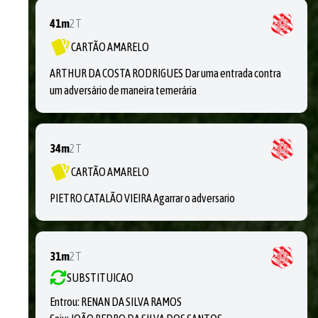
41m
2T
CARTÃO AMARELO
ARTHUR DA COSTA RODRIGUES Dar uma entrada contra
um adversário de maneira temerária
34m
2T
CARTÃO AMARELO
PIETRO CATALÃO VIEIRA Agarrar o adversario
31m
2T
SUBSTITUICAO
Entrou:
RENAN DA SILVA RAMOS