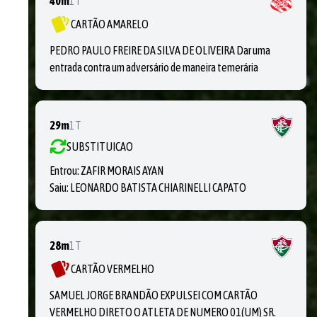
40m
1T
CARTÃO AMARELO
PEDRO PAULO FREIRE DA SILVA DE OLIVEIRA Dar uma
entrada contra um adversário de maneira temerária
29m
1T
SUBSTITUICAO
Entrou:
ZAFIR MORAIS AYAN
Saiu:
LEONARDO BATISTA CHIARINELLI CAPATO
28m
1T
CARTÃO VERMELHO
SAMUEL JORGE BRANDÃO EXPULSEI COM CARTÃO
VERMELHO DIRETO O ATLETA DE NUMERO 01(UM) SR.