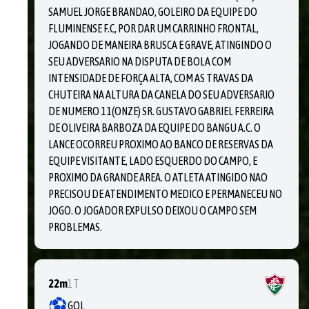
SAMUEL JORGE BRANDAO, GOLEIRO DA EQUIPE DO
FLUMINENSE F.C, POR DAR UM CARRINHO FRONTAL,
JOGANDO DE MANEIRA BRUSCA E GRAVE, ATINGINDO O
SEU ADVERSARIO NA DISPUTA DE BOLA COM
INTENSIDADE DE FORÇA ALTA, COM AS TRAVAS DA
CHUTEIRA NA ALTURA DA CANELA DO SEU ADVERSARIO
DE NUMERO 11(ONZE) SR. GUSTAVO GABRIEL FERREIRA
DE OLIVEIRA BARBOZA DA EQUIPE DO BANGU A.C. O
LANCE OCORREU PROXIMO AO BANCO DE RESERVAS DA
EQUIPE VISITANTE, LADO ESQUERDO DO CAMPO, E
PROXIMO DA GRANDE AREA. O ATLETA ATINGIDO NAO
PRECISOU DE ATENDIMENTO MEDICO E PERMANECEU NO
JOGO. O JOGADOR EXPULSO DEIXOU O CAMPO SEM
PROBLEMAS.
22m
1T
GOL