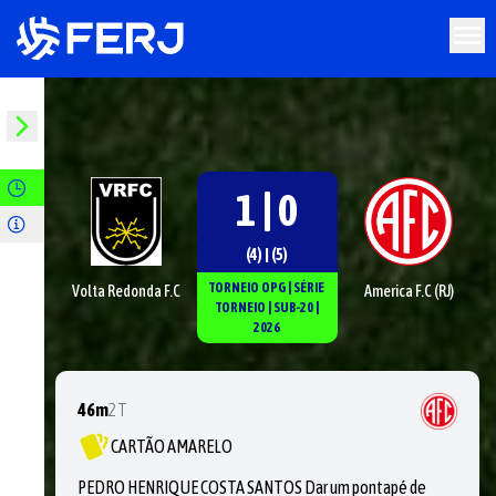
1 | 0
(4) | (5)
TORNEIO OPG
|
SÉRIE
Volta Redonda F.C
America F.C (RJ)
TORNEIO
|
SUB-20
|
2026
46m
2T
CARTÃO AMARELO
PEDRO HENRIQUE COSTA SANTOS Dar um pontapé de