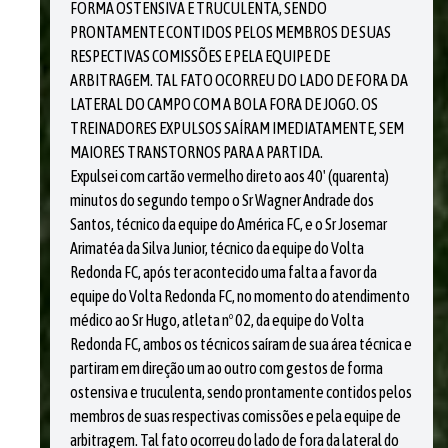
FORMA OSTENSIVA E TRUCULENTA, SENDO
PRONTAMENTE CONTIDOS PELOS MEMBROS DE SUAS
RESPECTIVAS COMISSÕES E PELA EQUIPE DE
ARBITRAGEM. TAL FATO OCORREU DO LADO DE FORA DA
LATERAL DO CAMPO COM A BOLA FORA DE JOGO. OS
TREINADORES EXPULSOS SAÍRAM IMEDIATAMENTE, SEM
MAIORES TRANSTORNOS PARA A PARTIDA.
Expulsei com cartão vermelho direto aos 40' (quarenta)
minutos do segundo tempo o Sr Wagner Andrade dos
Santos, técnico da equipe do América FC, e o Sr Josemar
Arimatéa da Silva Junior, técnico da equipe do Volta
Redonda FC, após ter acontecido uma falta a favor da
equipe do Volta Redonda FC, no momento do atendimento
médico ao Sr Hugo, atleta nº 02, da equipe do Volta
Redonda FC, ambos os técnicos saíram de sua área técnica e
partiram em direção um ao outro com gestos de forma
ostensiva e truculenta, sendo prontamente contidos pelos
membros de suas respectivas comissões e pela equipe de
arbitragem. Tal fato ocorreu do lado de fora da lateral do