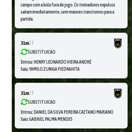
campo com a bola fora de jogo. Os treinadores expulsos
saíram imediatamente, sem maiores transtornos para a
partida.
31m
2T
SUBSTITUICAO
Entrou:
HENRY LEONARDO VIEIRA ANDRÉ
Saiu:
YAMILO ZUNIGA PIEDRAHITA
31m
2T
SUBSTITUICAO
Entrou:
DANIEL DA SILVA PEREIRA CAETANO MARIANO
Saiu:
GABRIEL PALMA MENDES