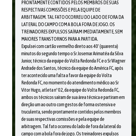
PRONTAMENTE CONTIDOS PELOS MEMBROS DE SUAS
RESPECTIVAS COMISSÕES E PELA EQUIPE DE
ARBITRAGEM. TAL FATO OCORREU DO LADO DE FORA DA
LATERAL DO CAMPO COM A BOLA FORA DE JOGO. OS
TREINADORES EXPULSOS SAÍRAM IMEDIATAMENTE, SEM
MAIORES TRANSTORNOS PARA A PARTIDA.
Expulsei com cartão vermelho direto aos 40' (quarenta)
minutos do segundo tempo o Sr Josemar Arimatéa da Silva
Junior, técnico da equipe do Volta Redonda FC e o Sr Wagner
Andrade dos Santos, técnico da equipe do América FC, após
ter acontecido uma falta a favor da equipe do Volta
Redonda FC, no momento do atendimento médico ao Sr
Vitor Hugo, atleta nº 02, da equipe do Volta Redonda FC,
ambos os técnicos saíram de sua área técnica e partiram em
direção um ao outro com gestos de forma ostensiva e
truculenta, sendo prontamente contidos pelos membros
de suas respectivas comissões e pela equipe de
arbitragem. Tal fato ocorreu do lado de fora da lateral do
campo com a bola fora de jogo. Os treinadores expulsos