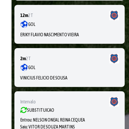
12m
2T
GOL
ERIKY FLAVIO NASCIMENTO VIEIRA
2m
2T
GOL
VINICIUS FELICIO DE SOUSA
Intervalo
SUBSTITUICAO
Entrou:
NELSON ONEAL REINA CEQUEA
Saiu:
VITOR DE SOUZA MARTINS