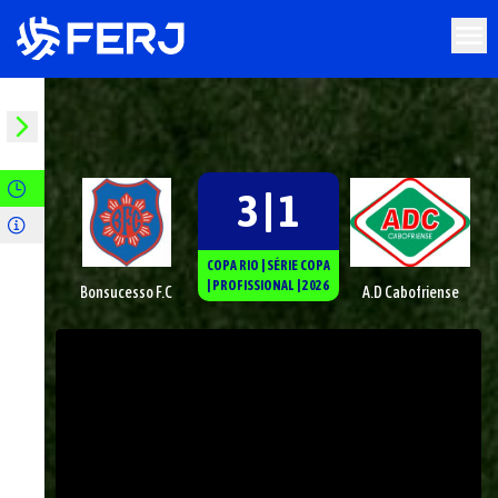
3 | 1
COPA RIO
|
SÉRIE
COPA
|
PROFISSIONAL
|
2026
Bonsucesso F.C
A.D Cabofriense