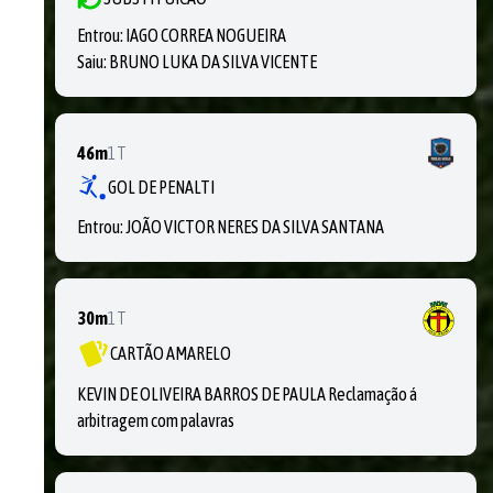
Entrou:
IAGO CORREA NOGUEIRA
Saiu:
BRUNO LUKA DA SILVA VICENTE
46m
1T
GOL DE PENALTI
Entrou:
JOÃO VICTOR NERES DA SILVA SANTANA
30m
1T
CARTÃO AMARELO
KEVIN DE OLIVEIRA BARROS DE PAULA Reclamação á
arbitragem com palavras