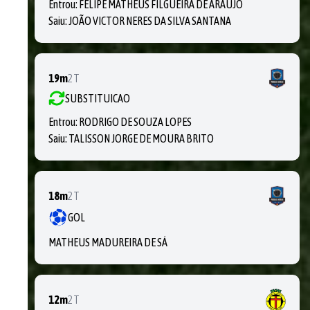
Entrou:
FELIPE MATHEUS FILGUEIRA DE ARAUJO
Saiu:
JOÃO VICTOR NERES DA SILVA SANTANA
19m
2T
SUBSTITUICAO
Entrou:
RODRIGO DE SOUZA LOPES
Saiu:
TALISSON JORGE DE MOURA BRITO
18m
2T
GOL
MATHEUS MADUREIRA DE SÁ
12m
2T