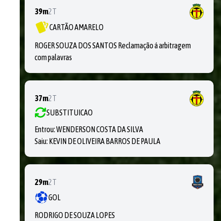
39m
2T
CARTÃO AMARELO
ROGER SOUZA DOS SANTOS Reclamação á arbitragem
com palavras
37m
2T
SUBSTITUICAO
Entrou:
WENDERSON COSTA DA SILVA
Saiu:
KEVIN DE OLIVEIRA BARROS DE PAULA
29m
2T
GOL
RODRIGO DE SOUZA LOPES