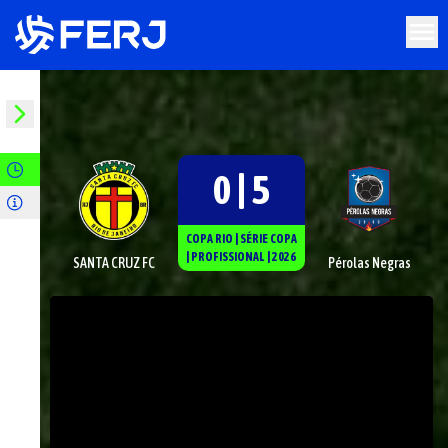
0 | 5
COPA RIO
|
SÉRIE
COPA
|
PROFISSIONAL
|
2026
SANTA CRUZ FC
Pérolas Negras