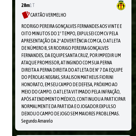
28m
1T
CARTÃO VERMELHO
RODRIGO PEREIRA GONÇALVES FERNANDES AOS VINTE E
OITO MINUTOS DO 1º TEMPO, EXPULSEI COM CV PELA
APRESENTAÇÃO DA 2ª ADVERTÊNCIA COM CA, O ATLETA
DE NÚMERO 8, SR RODRIGO PEREIRA GONÇALVES
FERNANDES, DA EQUIPE SANTA CRUZ, POR IMPEDIR UM
ATAQUE PROMISSOR, ATINGINDO COM SUA PERNA
DIREITA A PERNA DIREITA DO ATLETA DE Nº 7 DA EQUIPE
DO PÉROLAS NEGRAS, SR ALISON MATHEUS FIORINI
HONORATO, EM SEU CAMPO DE DEFESA, PRÓXIMO AO
MEIO DO CAMPO. O ATLETA VITIMADO PELA INFRAÇÃO,
APÓS ATENDIMENTO MÉDICO, CONTINUOU A PARTICIPAR
NORMALMENTE DA PARTIDA E O JOGADOR EXPULSO
DEIXOU O CAMPO DE JOGO SEM MAIORES PROBLEMAS.
Segundo Amarelo