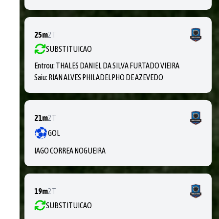
25m
2T
SUBSTITUICAO
Entrou:
THALES DANIEL DA SILVA FURTADO VIEIRA
Saiu:
RIAN ALVES PHILADELPHO DE AZEVEDO
21m
2T
GOL
IAGO CORREA NOGUEIRA
19m
2T
SUBSTITUICAO