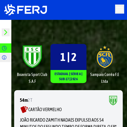
1 | 2
ESTADUAL
|
SÉRIE
A
|
Boavista Sport Club
Sampaio Corrêa F.E
SUB-17
|
2026
S.A.F
Ltda
54m
2T
CARTÃO VERMELHO
JOÃO RICARDO ZAMITH NADAES EXPULSEI AOS 54
MINUTOS DO SEGUNDO TEMPO DE FORMA DIRETA, O SR°