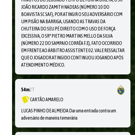
JOÃO RICARDO ZAMITH NADEAS (NÚMERO 10 DO
BOAVISTA SC SAF), POR ATINGIR O SEU ADVERSÁRIO COM
UM PISÃO NA BARRIGA, USANDO AS TRAVAS DA
CHUTEIRA DO SEU PÉ DIREITO COM O USO DE FORÇA
EXCESSIVA, O SR° PIETRO MARTINS MELLO DA SILVA
(NÚMERO 22 DO SAMPAIO CORRÊA F.E), FATO OCORRIDO
EM FRENTE AO ÁRBITRO ASSISTENTE 02. VALE RESSALTAR
QUE O JOGADOR ATINGIDO CONTINUOU JOGANDO APÓS
ATENDIMENTO MÉDICO.
54m
2T
CARTÃO AMARELO
LUCAS PINHO DE ALMEIDA Dar uma entrada contra um
adversário de maneira temerária