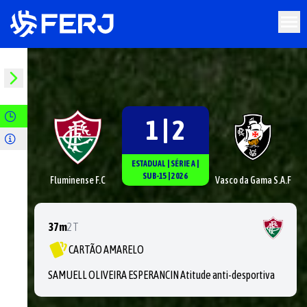
1 | 2
ESTADUAL
|
SÉRIE
A
|
SUB-15
|
2026
Fluminense F.C
Vasco da Gama S.A.F
37m
2T
CARTÃO AMARELO
SAMUELL OLIVEIRA ESPERANCIN Atitude anti-desportiva