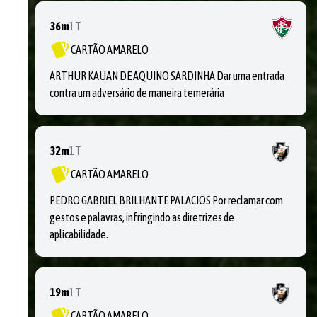
36m
1T
CARTÃO AMARELO
ARTHUR KAUAN DE AQUINO SARDINHA Dar uma entrada
contra um adversário de maneira temerária
32m
1T
CARTÃO AMARELO
PEDRO GABRIEL BRILHANTE PALACIOS Por reclamar com
gestos e palavras, infringindo as diretrizes de
aplicabilidade.
19m
1T
CARTÃO AMARELO