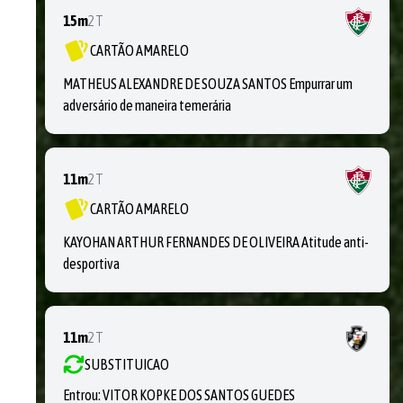
15m
2T
CARTÃO AMARELO
MATHEUS ALEXANDRE DE SOUZA SANTOS Empurrar um
adversário de maneira temerária
11m
2T
CARTÃO AMARELO
KAYOHAN ARTHUR FERNANDES DE OLIVEIRA Atitude anti-
desportiva
11m
2T
SUBSTITUICAO
Entrou:
VITOR KOPKE DOS SANTOS GUEDES