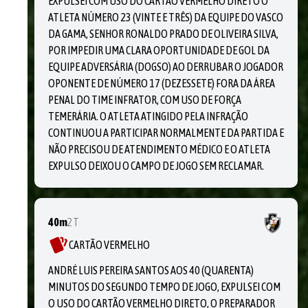
EXPULSEI COM USO DO CARTÃO VERMELHO DIRETO O
ATLETA NÚMERO 23 (VINTE E TRÊS) DA EQUIPE DO VASCO
DA GAMA, SENHOR RONALDO PRADO DE OLIVEIRA SILVA,
POR IMPEDIR UMA CLARA OPORTUNIDADE DE GOL DA
EQUIPE ADVERSÁRIA (DOGSO) AO DERRUBAR O JOGADOR
OPONENTE DE NÚMERO 17 (DEZESSETE) FORA DA ÁREA
PENAL DO TIME INFRATOR, COM USO DE FORÇA
TEMERÁRIA. O ATLETA ATINGIDO PELA INFRAÇÃO
CONTINUOU A PARTICIPAR NORMALMENTE DA PARTIDA E
NÃO PRECISOU DE ATENDIMENTO MÉDICO E O ATLETA
EXPULSO DEIXOU O CAMPO DE JOGO SEM RECLAMAR.
40m
2T
CARTÃO VERMELHO
ANDRÉ LUIS PEREIRA SANTOS AOS 40 (QUARENTA)
MINUTOS DO SEGUNDO TEMPO DE JOGO, EXPULSEI COM
O USO DO CARTÃO VERMELHO DIRETO, O PREPARADOR