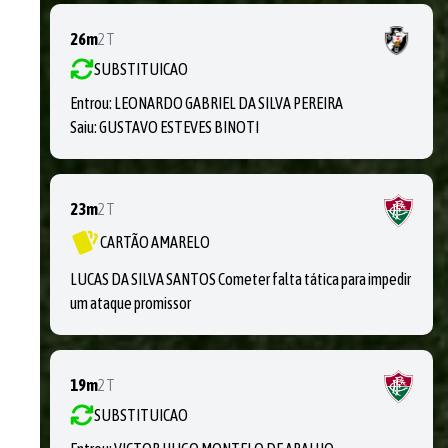
26m
2T
SUBSTITUICAO
Entrou:
LEONARDO GABRIEL DA SILVA PEREIRA
Saiu:
GUSTAVO ESTEVES BINOTI
23m
2T
CARTÃO AMARELO
LUCAS DA SILVA SANTOS Cometer falta tática para impedir
um ataque promissor
19m
2T
SUBSTITUICAO