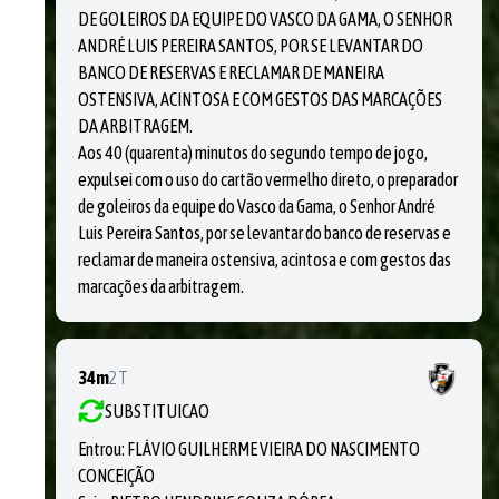
DE GOLEIROS DA EQUIPE DO VASCO DA GAMA, O SENHOR
ANDRÉ LUIS PEREIRA SANTOS, POR SE LEVANTAR DO
BANCO DE RESERVAS E RECLAMAR DE MANEIRA
OSTENSIVA, ACINTOSA E COM GESTOS DAS MARCAÇÕES
DA ARBITRAGEM.
Aos 40 (quarenta) minutos do segundo tempo de jogo,
expulsei com o uso do cartão vermelho direto, o preparador
de goleiros da equipe do Vasco da Gama, o Senhor André
Luis Pereira Santos, por se levantar do banco de reservas e
reclamar de maneira ostensiva, acintosa e com gestos das
marcações da arbitragem.
34m
2T
SUBSTITUICAO
Entrou:
FLÁVIO GUILHERME VIEIRA DO NASCIMENTO
CONCEIÇÃO