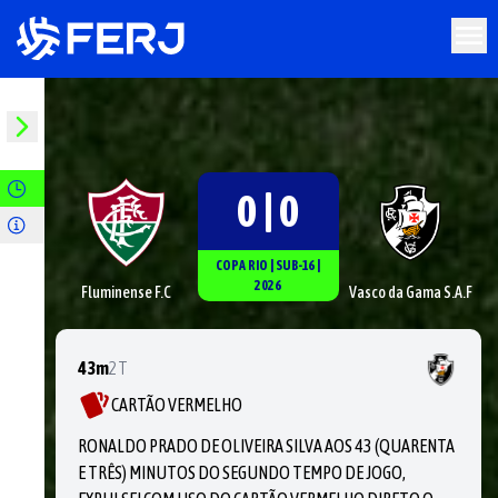
0 | 0
COPA RIO
|
SUB-16
|
2026
Fluminense F.C
Vasco da Gama S.A.F
43m
2T
CARTÃO VERMELHO
RONALDO PRADO DE OLIVEIRA SILVA AOS 43 (QUARENTA
E TRÊS) MINUTOS DO SEGUNDO TEMPO DE JOGO,