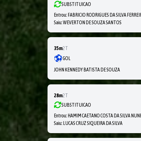
SUBSTITUICAO
Entrou:
FABRICIO RODRIGUES DA SILVA FERREI
Saiu:
WEVERTON DE SOUZA SANTOS
35m
2T
GOL
JOHN KENNEDY BATISTA DE SOUZA
28m
2T
SUBSTITUICAO
Entrou:
HAMIM CAETANO COSTA DA SILVA NUN
Saiu:
LUCAS CRUZ SIQUEIRA DA SILVA