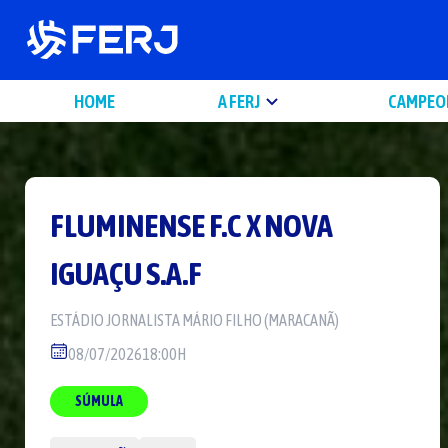
HOME
A FERJ
CAMPEO
FLUMINENSE F.C
X
NOVA
IGUAÇU S.A.F
ESTÁDIO
JORNALISTA MÁRIO FILHO (MARACANÃ)
08/07/2026
18:00H
SÚMULA