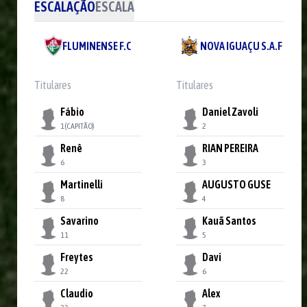
ESCALAÇÃO
ESCALA
FLUMINENSE F.C
NOVA IGUAÇU S.A.F
Titulares
Titulares
Fábio
Daniel Zavoli
1
(CAPITÃO)
2
Renê
RIAN PEREIRA
6
3
Martinelli
AUGUSTO GUSE
8
4
Savarino
Kauã Santos
11
5
Freytes
Davi
22
6
Claudio
Alex