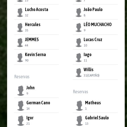
23
7
Lucho Acosta
João Paulo
32
8
Hercules
LÉO MUCHACHO
35
9
JEMMES
Lucas Cruz
44
10
Kevin Serna
Iago
90
11
Willis
31
(CAPITÃO)
Reservas
John
Reservas
9
German Cano
Matheus
14
1
Igor
Gabriel Saulo
21
13