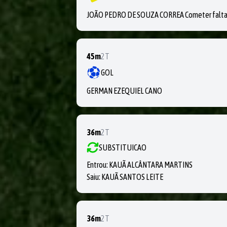
JOÃO PEDRO DE SOUZA CORREA Cometer falta tá
45m
2T
GOL
GERMAN EZEQUIEL CANO
36m
2T
SUBSTITUICAO
Entrou:
KAUÃ ALCÂNTARA MARTINS
Saiu:
KAUÃ SANTOS LEITE
36m
2T