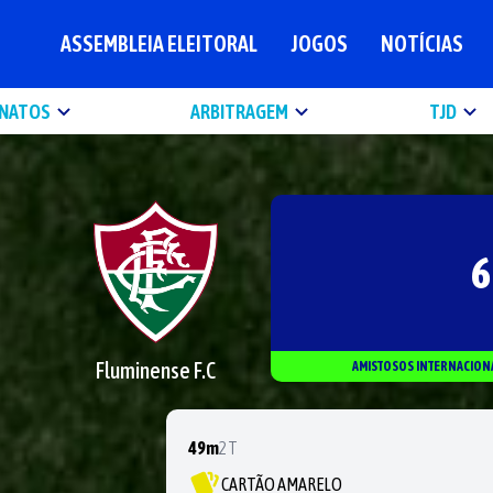
ASSEMBLEIA ELEITORAL
JOGOS
NOTÍCIAS
NATOS
ARBITRAGEM
TJD
6
Fluminense F.C
AMISTOSOS INTERNACION
49m
2T
CARTÃO AMARELO