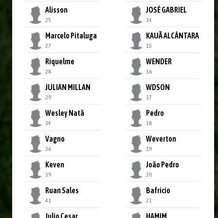
Alisson
JOSÉ GABRIEL
25
14
Marcelo Pitaluga
KAUÃ ALCÂNTARA
27
15
Riquelme
WENDER
28
16
JULIAN MILLAN
WDSON
29
17
Wesley Natã
Pedro
34
18
Vagno
Weverton
36
19
Keven
João Pedro
39
20
Ruan Sales
Bafricio
41
21
Julio Cesar
HAMIM