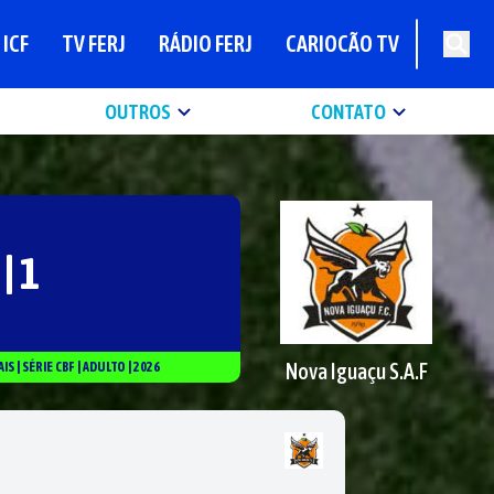
ICF
TV FERJ
RÁDIO FERJ
CARIOCÃO TV
OUTROS
CONTATO
 | 1
Nova Iguaçu S.A.F
AIS
|
SÉRIE
CBF
|
ADULTO
|
2026