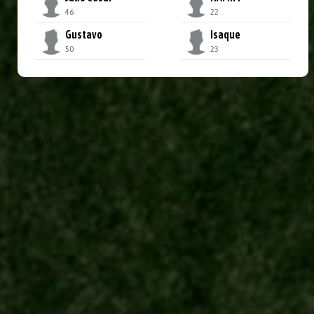
46
22
Gustavo
Isaque
50
23