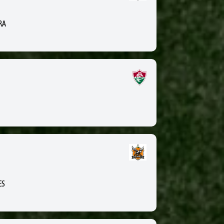
RA
ES