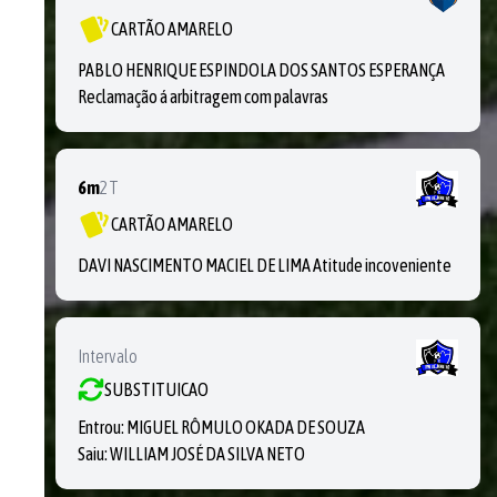
CARTÃO AMARELO
PABLO HENRIQUE ESPINDOLA DOS SANTOS ESPERANÇA
Reclamação á arbitragem com palavras
6m
2T
CARTÃO AMARELO
DAVI NASCIMENTO MACIEL DE LIMA Atitude incoveniente
Intervalo
SUBSTITUICAO
Entrou:
MIGUEL RÔMULO OKADA DE SOUZA
Saiu:
WILLIAM JOSÉ DA SILVA NETO