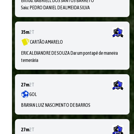
Entrou:
GABRIELL DOS SANTOS BARRETO
Saiu:
PEDRO DANIEL DE ALMEIDA SILVA
35m
2T
CARTÃO AMARELO
ERIC ALEXANDRE DE SOUZA Dar um pontapé de maneira
temerária
27m
2T
GOL
BRAYAN LUIZ NASCIMENTO DE BARROS
27m
2T