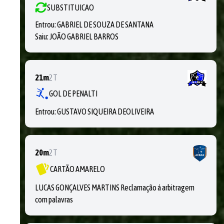
SUBSTITUICAO
Entrou:
GABRIEL DE SOUZA DE SANTANA
Saiu:
JOÃO GABRIEL BARROS
21m
2T
GOL DE PENALTI
Entrou:
GUSTAVO SIQUEIRA DEOLIVEIRA
20m
2T
CARTÃO AMARELO
LUCAS GONÇALVES MARTINS Reclamação á arbitragem
com palavras