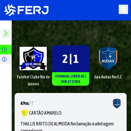
2 | 1
ESTADUAL
|
SÉRIE
A2
|
Futebol Clube Rio de
Gpa Audax Rio E.C
SUB-17
|
2026
Janeiro
49m
2T
CARTÃO AMARELO
THALLIS BRITO DE ALMEIDA Reclamação á arbitragem
com palavras