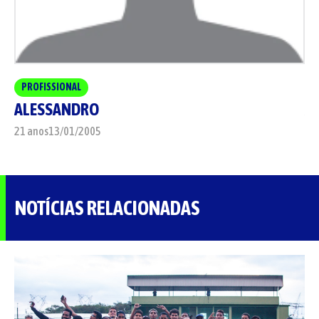
PROFISSIONAL
P
ALESSANDRO
A
21 anos
13/01/2005
36
NOTÍCIAS RELACIONADAS