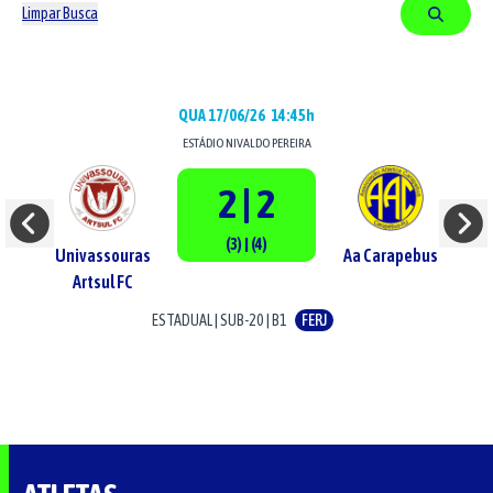
Limpar Busca
QUA 17/06/26
14:45h
ESTÁDIO
NIVALDO PEREIRA
2 | 2
(3) | (4)
Univassouras
Aa Carapebus
Artsul FC
ESTADUAL
|
SUB-20
|
B1
FERJ