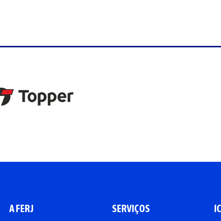
A FERJ
SERVIÇOS
I