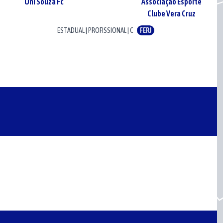
Uni Souza Fc
Associação Esporte
Clube Vera Cruz
ESTADUAL
|
PROFISSIONAL
|
C
FERJ