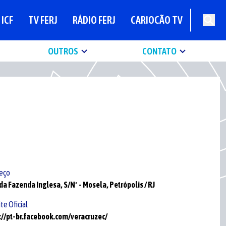
ICF
TV FERJ
RÁDIO FERJ
CARIOCÃO TV
OUTROS
CONTATO
eço
da Fazenda Inglesa,
S/Nº -
Mosela,
Petrópolis /
RJ
te Oficial
://pt-br.facebook.com/veracruzec/