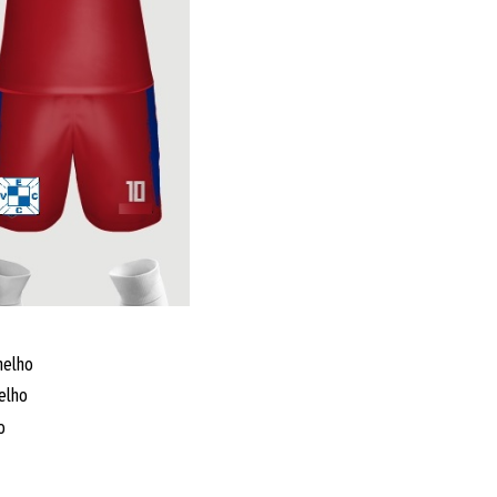
melho
elho
o