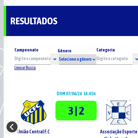
RESULTADOS
Campeonato
Categoria
Gênero
Limpar Busca
DOM 07/06/26
14:45h
3 | 2
União Central F.C
Associação Esporte