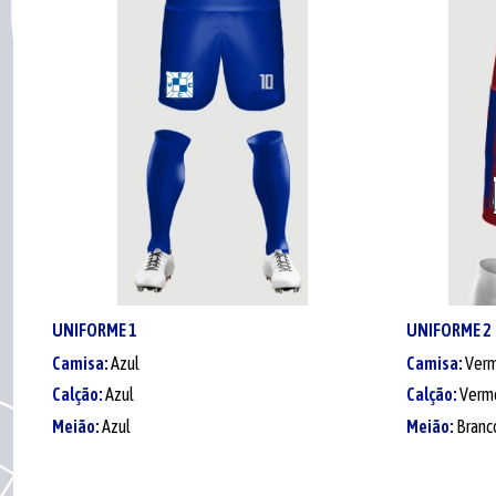
UNIFORME
1
UNIFORME
2
Camisa:
Azul
Camisa:
Ver
Calção:
Azul
Calção:
Verm
Meião:
Azul
Meião:
Branc