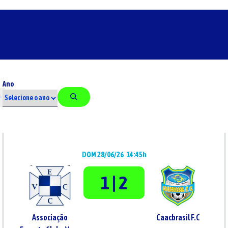
Ano
DOM 28/06/26
14:45h
1 | 2
Associação
Caacbrasil F.C