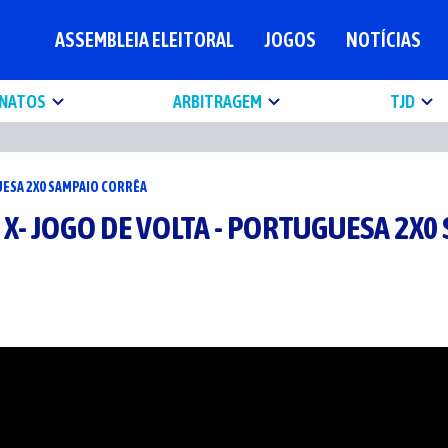
ASSEMBLEIA ELEITORAL
JOGOS
NOTÍCIAS
NATOS
ARBITRAGEM
TJD
UESA 2X0 SAMPAIO CORRÊA
 X- JOGO DE VOLTA - PORTUGUESA 2X