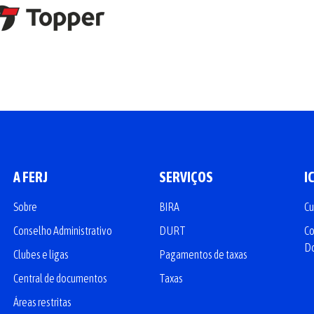
A FERJ
SERVIÇOS
I
Sobre
BIRA
Cu
Conselho Administrativo
DURT
Co
D
Clubes e ligas
Pagamentos de taxas
Central de documentos
Taxas
Áreas restritas