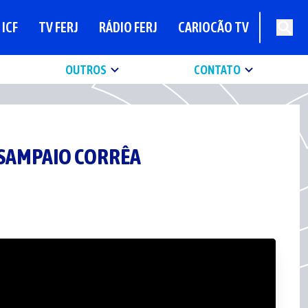
ICF
TV FERJ
RÁDIO FERJ
CARIOCÃO TV
OUTROS
CONTATO
0 SAMPAIO CORRÊA