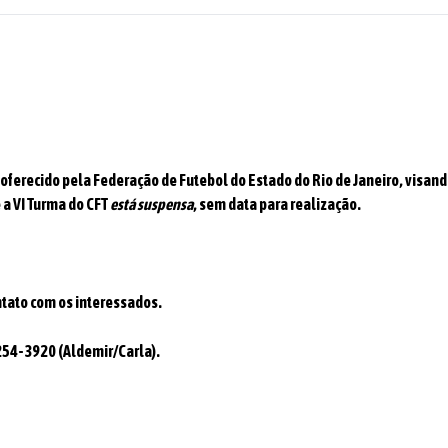
l oferecido pela Federação de Futebol do Estado do Rio de Janeiro, visan
 a VI Turma do CFT
está suspensa
, sem data para realização.
tato com os interessados.
2254-3920 (Aldemir/Carla).