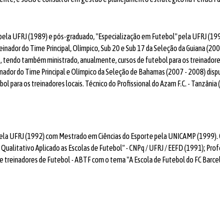
pela UFRJ (1989) e pós-graduado, "Especialização em Futebol" pela UFRJ (1990
reinador do Time Principal, Olímpico, Sub 20 e Sub 17 da Seleção da Guiana (20
, tendo também ministrado, anualmente, cursos de futebol para os treinadores 
nador do Time Principal e Olímpico da Seleção de Bahamas (2007 - 2008) disput
l para os treinadores locais. Técnico do Profissional do Azam F.C. - Tanzânia
ela UFRJ (1992) com Mestrado em Ciências do Esporte pela UNICAMP (1999). Co
 Qualitativo Aplicado as Escolas de Futebol" - CNPq / UFRJ / EEFD (1991); Pro
de treinadores de Futebol - ABTF com o tema "A Escola de Futebol do FC Barce