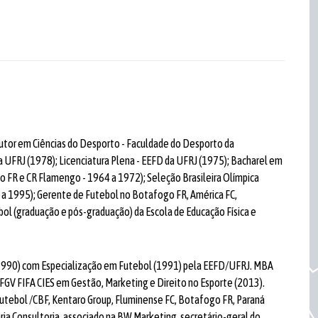
outor em Ciências do Desporto - Faculdade do Desporto da
 UFRJ (1978); Licenciatura Plena - EEFD da UFRJ (1975); Bacharel em
o FR e CR Flamengo - 1964 a 1972); Seleção Brasileira Olímpica
4 a 1995); Gerente de Futebol no Botafogo FR, América FC,
ol (graduação e pós-graduação) da Escola de Educação Física e
a (1990) com Especialização em Futebol (1991) pela EEFD/UFRJ. MBA
 FGV FIFA CIES em Gestão, Marketing e Direito no Esporte (2013).
 Futebol /CBF, Kentaro Group, Fluminense FC, Botafogo FR, Paraná
ia Consultoria, associado na BW Marketing, secretário-geral do