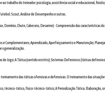
ao trabalho do treinador: psicologia, assistência social e educacional, fisiolog
 futebol: Scout, Análise de Desempenho e outras.
sse, Domínio, Chute, Cabeceio, Desarme) - Compreensão das características do 
cos e Complementares; Aprendizado, Aperfeiçoamento e Manutenção; Planejamen
e x generalização.
as de Jogo; A Tática (sentido restrito); Sistemas Defensivos (táticas defensiv
treinamento das táticas ofensivas e defensivas. O treinamento das situações
 técnico-tático, físico-técnico-tático; A Periodização Tática. Elaboração, o