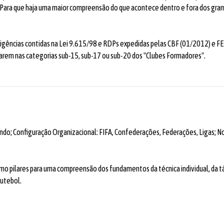
Para que haja uma maior compreensão do que acontece dentro e fora dos grama
exigências contidas na Lei 9.615/98 e RDPs expedidas pelas CBF (01/2012) e 
atuarem nas categorias sub-15, sub-17 ou sub-20 dos "Clubes Formadores".
undo; Configuração Organizacional: FIFA, Confederações, Federações, Ligas; No
e como pilares para uma compreensão dos fundamentos da técnica individual, da t
futebol.