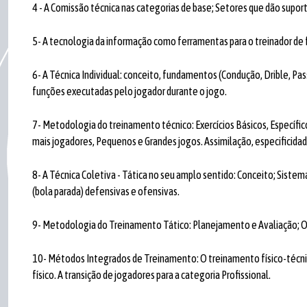
4 - A Comissão técnica nas categorias de base; Setores que dão suporte 
5- A tecnologia da informação como ferramentas para o treinador de
6- A Técnica Individual: conceito, fundamentos (Condução, Drible, Pa
funções executadas pelo jogador durante o jogo.
7- Metodologia do treinamento técnico: Exercícios Básicos, Específi
mais jogadores, Pequenos e Grandes jogos. Assimilação, especificidad
8- A Técnica Coletiva - Tática no seu amplo sentido: Conceito; Sistem
(bola parada) defensivas e ofensivas.
9- Metodologia do Treinamento Tático: Planejamento e Avaliação; O 
10- Métodos Integrados de Treinamento: O treinamento físico-técnico,
físico. A transição de jogadores para a categoria Profissional.