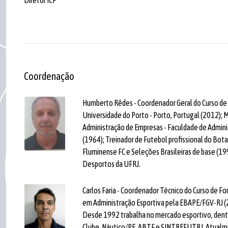
Coordenação
Humberto Rêdes - Coordenador Geral do Curso de F
Universidade do Porto - Porto, Portugal (2012); 
Administração de Empresas - Faculdade de Admini
(1964); Treinador de Futebol profissional do Bot
Fluminense FC e Seleções Brasileiras de base (19
Desportos da UFRJ.
Carlos Faria - Coordenador Técnico do Curso de F
em Administração Esportiva pela EBAPE/FGV-RJ (20
Desde 1992 trabalha no mercado esportivo, dentro
Clube, Náutico/PE, ABTF e SINTREFUTRJ. Atualmen