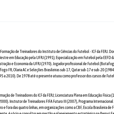
ormação de Treinadores do Instituto de Ciências do Futebol - ICF da FERJ. D
Mestre em Educação pela UFRJ (1991); Especialização em Futebol pela EEFD da
stração e Economia da UFRJ (1970). Jogador profissional de Futebol (Botafog
afogo FR, Olaria AC e Seleções Brasileiras sub-17, Qatar sub-17 e sub-20 (198
95 a 2010). De 1978 até o presente atuou como professor dos cursos de Futeb
ormação de Treinadores do ICF da FERJ; Licenciatura Plena em Educação Físic
00). Instrutor de Treinadores FIFA Futuro III (2007), Programa Internacional
 e fora das quatro linhas, em organizações como a CBF, Escola Brasileira de
te, é sócio e consultor em gestão e planejamento estratégico na Perruci Far