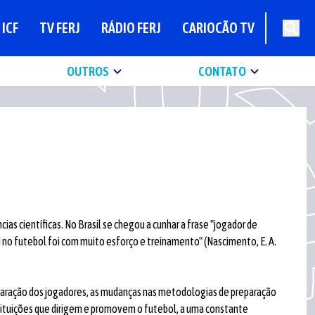
ICF
TV FERJ
RÁDIO FERJ
CARIOCÃO TV
OUTROS
CONTATO
ias científicas. No Brasil se chegou a cunhar a frase "jogador de
i no futebol foi com muito esforço e treinamento" (Nascimento, E. A.
paração dos jogadores, as mudanças nas metodologias de preparação
stituições que dirigem e promovem o futebol, a uma constante