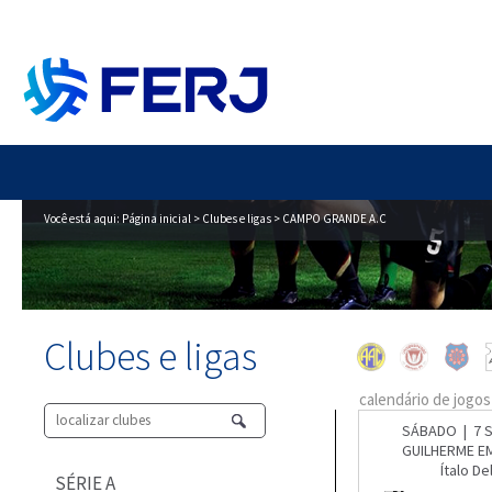
Você está aqui:
Página inicial
>
Clubes e ligas
> CAMPO GRANDE A.C
Clubes e ligas
calendário de jogos
SÁBADO | 7 S
GUILHERME E
Ítalo De
SÉRIE A