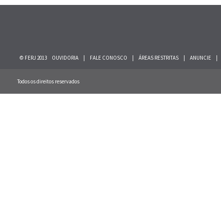
© FERJ 2013
OUVIDORIA
|
FALE CONOSCO
|
ÁREAS RESTRITAS
|
ANUNCIE
|
Todos os direitos reservados