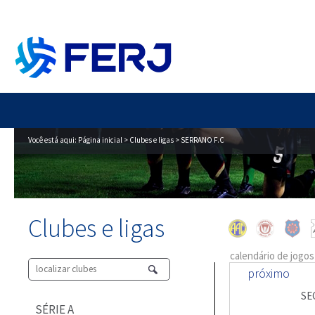
Você está aqui:
Página inicial
>
Clubes e ligas
> SERRANO F.C
Clubes e ligas
calendário de jogos
próximo
SE
SÉRIE A