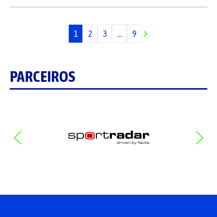
1
2
3
...
9
PARCEIROS