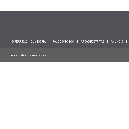
© FERJ 2013
OUVIDORIA
|
FALE CONOSCO
|
ÁREAS RESTRITAS
|
ANUNCIE
|
Todos os direitos reservados