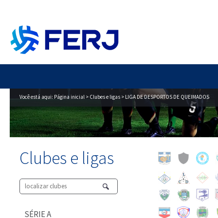
Você está aqui:
Página inicial
>
Clubes e ligas
> LIGA DE DESPORTOS DE QUEIMADOS
Clubes e ligas
SÉRIE A