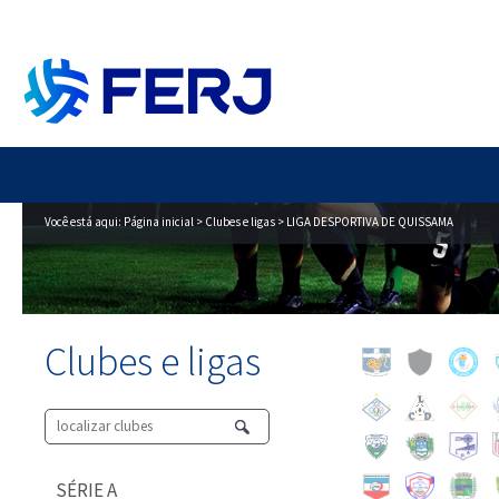
Você está aqui:
Página inicial
>
Clubes e ligas
> LIGA DESPORTIVA DE QUISSAMA
Clubes e ligas
SÉRIE A