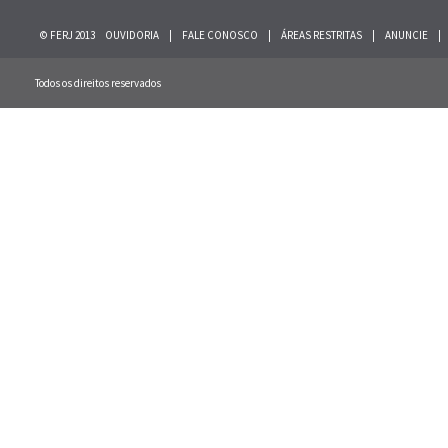
© FERJ 2013
OUVIDORIA
|
FALE CONOSCO
|
ÁREAS RESTRITAS
|
ANUNCIE
|
Todos os direitos reservados