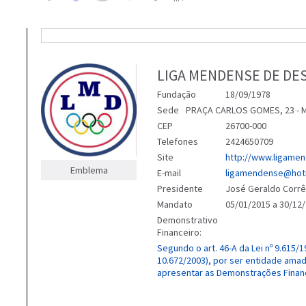
LIGA MENDENSE DE DES
Fundação
18/09/1978
Sede
PRAÇA CARLOS GOMES, 23 - 
CEP
26700-000
Telefones
2424650709
Site
http://www.ligame
Emblema
E-mail
ligamendense@hot
Presidente
José Geraldo Corr
Mandato
05/01/2015 a 30/12
Demonstrativo
Financeiro:
Segundo o art. 46-A da Lei nº 9.615/
10.672/2003), por ser entidade ama
apresentar as Demonstrações Finan