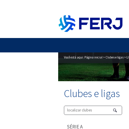
Você está aqui:
Página inicial
>
Clubes e ligas
> L
Clubes e ligas
SÉRIE A