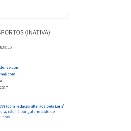
PORTOS (INATIVA)
MENDES
ndense.com
mail.com
êa
/2017
1998 (com redação alterada pela Lei nº
dora, não há obrigatoriedade de
ceiras