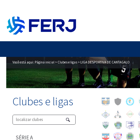
Você está aqui:
Página inicial
>
Clubes e ligas
> LIGA DESPORTIVA DE CANTAGALO
Clubes e ligas
SÉRIE A