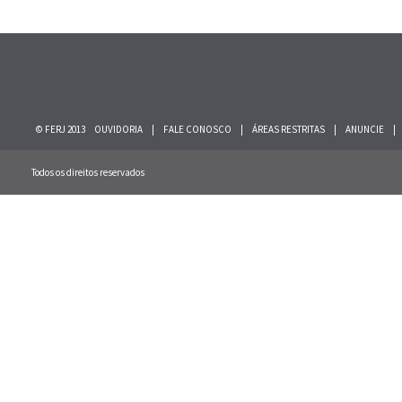
© FERJ 2013
OUVIDORIA
|
FALE CONOSCO
|
ÁREAS RESTRITAS
|
ANUNCIE
|
Todos os direitos reservados