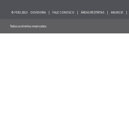
© FERJ 2013
OUVIDORIA
|
FALE CONOSCO
|
ÁREAS RESTRITAS
|
ANUNCIE
|
Todos os direitos reservados